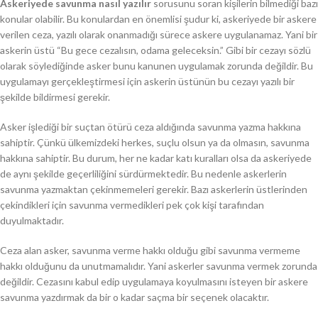
Askeriyede savunma nasıl yazılır
sorusunu soran kişilerin bilmediği bazı
konular olabilir. Bu konulardan en önemlisi şudur ki, askeriyede bir askere
verilen ceza, yazılı olarak onanmadığı sürece askere uygulanamaz. Yani bir
askerin üstü “Bu gece cezalısın, odama geleceksin.” Gibi bir cezayı sözlü
olarak söylediğinde asker bunu kanunen uygulamak zorunda değildir. Bu
uygulamayı gerçekleştirmesi için askerin üstünün bu cezayı yazılı bir
şekilde bildirmesi gerekir.
Asker işlediği bir suçtan ötürü ceza aldığında savunma yazma hakkına
sahiptir. Çünkü ülkemizdeki herkes, suçlu olsun ya da olmasın, savunma
hakkına sahiptir. Bu durum, her ne kadar katı kuralları olsa da askeriyede
de aynı şekilde geçerliliğini sürdürmektedir. Bu nedenle askerlerin
savunma yazmaktan çekinmemeleri gerekir. Bazı askerlerin üstlerinden
çekindikleri için savunma vermedikleri pek çok kişi tarafından
duyulmaktadır.
Ceza alan asker, savunma verme hakkı olduğu gibi savunma vermeme
hakkı olduğunu da unutmamalıdır. Yani askerler savunma vermek zorunda
değildir. Cezasını kabul edip uygulamaya koyulmasını isteyen bir askere
savunma yazdırmak da bir o kadar saçma bir seçenek olacaktır.