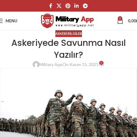
0
MENU
0,00
ASKERI BILGILER
Askeriyede Savunma Nasıl
Yazılır?
0
Military App
On Kasım 15, 2021