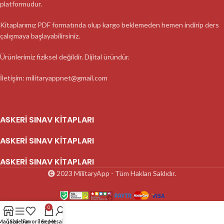
platformudur.
Kitaplarımız PDF formatında olup kargo beklemeden hemen indirip ders
çalışmaya başlayabilirsiniz.
Ürünlerimiz fiziksel değildir. Dijital üründür.
İletişim: militaryappnet@gmail.com
ASKERI SINAV KITAPLARI
ASKERI SINAV KITAPLARI
ASKERI SINAV KITAPLARI
2023 MilitaryApp - Tüm Hakları Saklıdır.
0
Mağaza
Sidebar
Favoriler
Sepet
Hesabım