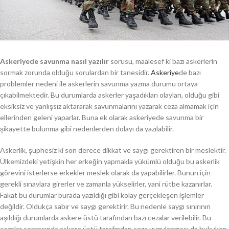
Askeriyede savunma nasıl yazılır
sorusu, maalesef ki bazı askerlerin
sormak zorunda olduğu sorulardan bir tanesidir.
Askeriye
de bazı
problemler nedeni ile askerlerin savunma yazma durumu ortaya
çıkabilmektedir. Bu durumlarda askerler yaşadıkları olayları, olduğu gibi
eksiksiz ve yanlışsız aktararak savunmalarını yazarak ceza almamak için
ellerinden geleni yaparlar. Buna ek olarak askeriyede savunma bir
şikayette bulunma gibi nedenlerden dolayı da yazılabilir.
Askerlik, şüphesiz ki son derece dikkat ve saygı gerektiren bir meslektir.
Ülkemizdeki yetişkin her erkeğin yapmakla yükümlü olduğu bu askerlik
görevini isterlerse erkekler meslek olarak da yapabilirler. Bunun için
gerekli sınavlara girerler ve zamanla yükselirler, yani rütbe kazanırlar.
Fakat bu durumlar burada yazıldığı gibi kolay gerçekleşen işlemler
değildir. Oldukça sabır ve saygı gerektirir. Bu nedenle saygı sınırının
aşıldığı durumlarda askere üstü tarafından bazı cezalar verilebilir. Bu
cezalar sonrasında askere üstü tarafından ceza uygulanması da hukuken