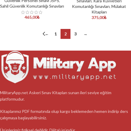
Güvenlik Personel Sınavı JSPS
,
Sınavları
,
Kara Kuvvetleri
Sahil Güvenlik Komutanlığı Sınavları
Komutanlığı Sınavları
,
Mülakat
Kitapları
465,00
₺
375,00
₺
←
1
2
3
→
MilitaryApp.net Askeri Sınav Kitapları sunan ileri seviye eğitim
platformudur.
Kitaplarımız PDF formatında olup kargo beklemeden hemen indirip ders
çalışmaya başlayabilirsiniz.
Ürünlerimiz fiziksel değildir. Dijital üründür.