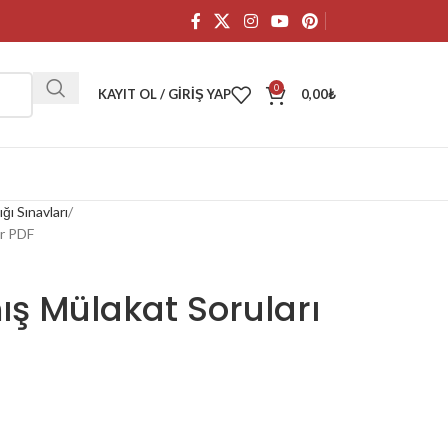
0
KAYIT OL / GIRIŞ YAP
0,00
₺
ı Sınavları
ur PDF
ş Mülakat Soruları