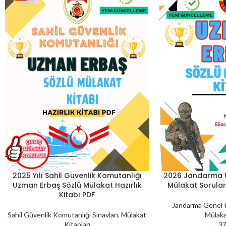
2025 Yılı Sahil Güvenlik Komutanlığı
2026 Jandarma 
SEPETE EKLE
SEPETE EKLE
Uzman Erbaş Sözlü Mülakat Hazırlık
Mülakat Soruları
Kitabı PDF
Jandarma Genel K
Sahil Güvenlik Komutanlığı Sınavları
,
Mülakat
Mülaka
Kitapları
37