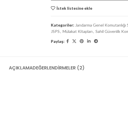
İstek listesine ekle
Kategoriler:
Jandarma Genel Komutanlığı S
JSPS
,
Mülakat Kitapları
,
Sahil Güvenlik Kom
Paylaş:
AÇIKLAMA
DEĞERLENDIRMELER (2)