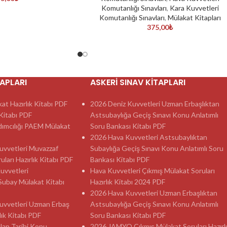
Komutanlığı Sınavları
,
Kara Kuvvetleri
Komutanlığı Sınavları
,
Mülakat Kitapları
375,00
₺
TAPLARI
ASKERI SINAV KITAPLARI
t Hazırlık Kitabı PDF
2026 Deniz Kuvvetleri Uzman Erbaşlıktan
itabı PDF
Astsubaylığa Geçiş Sınavı Konu Anlatımlı
dımcılığı PAEM Mülakat
Soru Bankası Kitabı PDF
2026 Hava Kuvvetleri Astsubaylıktan
 Kuvvetleri Muvazzaf
Subaylığa Geçiş Sınavı Konu Anlatımlı Soru
ları Hazırlık Kitabı PDF
Bankası Kitabı PDF
Kuvvetleri
Hava Kuvvetleri Çıkmış Mülakat Soruları
Subay Mülakat Kitabı
Hazırlık Kitabı 2024 PDF
2026 Hava Kuvvetleri Uzman Erbaşlıktan
 Kuvvetleri Uzman Erbaş
Astsubaylığa Geçiş Sınavı Konu Anlatımlı
lık Kitabı PDF
Soru Bankası Kitabı PDF
ılap Tarihi Konu
2026 JAMYO Çıkmış Mülakat Soruları Hazırl