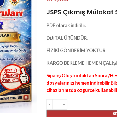
JSPS Çıkmış Mülakat S
PDF olarak indirilir.
DİJİTAL ÜRÜNDÜR.
FİZİKİ GÖNDERİM YOKTUR.
KARGO BEKLEME HEMEN ÇALIŞ
Sipariş Oluşturduktan Sonra /Hes
dosyalarınızı hemen indirebilir Bi
cihazlarınızda özgürce kullanabili
S