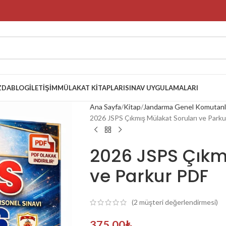
ZDA
BLOG
İLETIŞIM
MÜLAKAT KITAPLARI
SINAV UYGULAMALARI
Ana Sayfa
Kitap
Jandarma Genel Komutanlığ
2026 JSPS Çıkmış Mülakat Soruları ve Park
2026 JSPS Çıkmı
ve Parkur PDF
(
2
müşteri değerlendirmesi)
375,00
₺