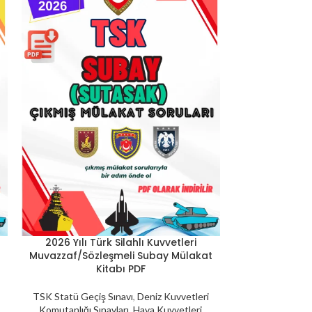
2026 Yılı Türk Silahlı Kuvvetleri
Sahil Güven
SEPETE EKLE
SEPETE EKLE
ı
Muvazzaf/Sözleşmeli Subay Mülakat
Mülakat Sınavı 
Kitabı PDF
Sahil Güvenlik Ko
TSK Statü Geçiş Sınavı
,
Deniz Kuvvetleri
Komutanlığı Sınavları
,
Hava Kuvvetleri