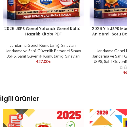
2026 JSPS Genel Yetenek Genel Kültür
2026 Yılı JSPS M
SEPETE EKLE
SEPETE EKLE
Hazırlık Kitabı PDF
Anlatımlı Soru Ba
Jandarma Genel Komutanlığı Sınavları
,
Jandarma ve Sahil Güvenlik Personel Sınavı
Jandarma Genel K
JSPS
,
Sahil Güvenlik Komutanlığı Sınavları
Jandarma ve Sahil G
427,00
₺
JSPS
,
Sahil Güvenli
46
İlgili ürünler