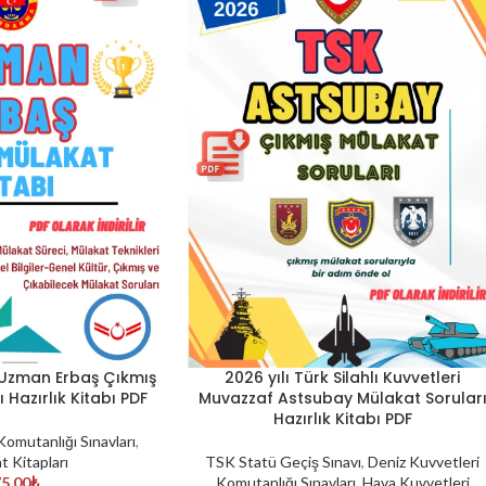
Uzman Erbaş Çıkmış
2026 yılı Türk Silahlı Kuvvetleri
SEPETE EKLE
 Hazırlık Kitabı PDF
Muvazzaf Astsubay Mülakat Sorular
Hazırlık Kitabı PDF
omutanlığı Sınavları
,
t Kitapları
TSK Statü Geçiş Sınavı
,
Deniz Kuvvetleri
5,00
₺
Komutanlığı Sınavları
,
Hava Kuvvetleri