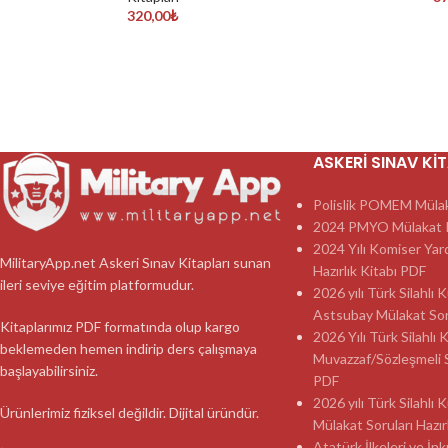
320,00
₺
ASKERI SINAV KI
Polislik POMEM Mülaka
2024 PMYO Mülakat K
2024 Yılı Komiser Yar
MilitaryApp.net Askeri Sınav Kitapları sunan
Hazırlık Kitabı PDF
ileri seviye eğitim platformudur.
2026 yılı Türk Silahlı
Astsubay Mülakat Soru
Kitaplarımız PDF formatında olup kargo
2026 Yılı Türk Silahlı 
beklemeden hemen indirip ders çalışmaya
Muvazzaf/Sözleşmeli 
başlayabilirsiniz.
PDF
2026 yılı Türk Silahlı
Ürünlerimiz fiziksel değildir. Dijital üründür.
Mülakat Soruları Hazır
Atatürk İlkeleri ve İnk