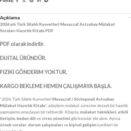
Paylaş:
Açıklama
2026 yılı Türk Silahlı Kuvvetleri Muvazzaf Astsubay Mülakat
Soruları Hazırlık Kitabı PDF
PDF olarak indirilir.
DİJİTAL ÜRÜNDÜR.
FİZİKİ GÖNDERİM YOKTUR.
KARGO BEKLEME HEMEN ÇALIŞMAYA BAŞLA.
“2026 Türk Silahlı Kuvvetleri
Muvazzaf / Sözleşmeli Astsubay
Mülakat Hazırlık Kitabı
“, adayların mülakat sürecine detaylı bir hazırlık
yapmalarını amaçlayan bir rehberdir. Kitapta,
mülakat teknikleri
,
etkili
iletişim
,
beden dili
ve
stres yönetimi
gibi konular ele alınır. Ayrıca
örnek sorular
,
durum çalışmaları
ve
kişisel gelişim
içerikleri de