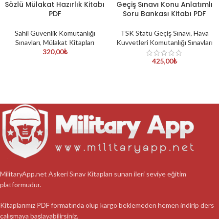
Sözlü Mülakat Hazırlık Kitabı
Geçiş Sınavı Konu Anlatımlı
PDF
Soru Bankası Kitabı PDF
Sahil Güvenlik Komutanlığı
TSK Statü Geçiş Sınavı
,
Hava
Sınavları
,
Mülakat Kitapları
Kuvvetleri Komutanlığı Sınavları
320,00
₺
425,00
₺
MilitaryApp.net Askeri Sınav Kitapları sunan ileri seviye eğitim
platformudur.
Kitaplarımız PDF formatında olup kargo beklemeden hemen indirip ders
çalışmaya başlayabilirsiniz.