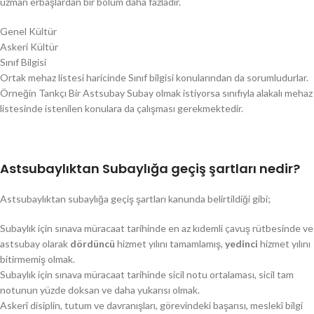
uzman erbaşlardan bir bölüm daha fazladır.
Genel Kültür
Askeri Kültür
Sınıf Bilgisi
Ortak mehaz listesi haricinde Sınıf bilgisi konularından da sorumludurlar.
Örneğin Tankçı Bir Astsubay Subay olmak istiyorsa sınıfıyla alakalı mehaz
listesinde istenilen konulara da çalışması gerekmektedir.
Astsubaylıktan Subaylığa geçiş şartları nedir?
Astsubaylıktan subaylığa geçiş şartları kanunda belirtildiği gibi;
Subaylık için sınava müracaat tarihinde en az kıdemli çavuş rütbesinde ve
astsubay olarak
dördüncü
hizmet yılını tamamlamış,
yedinci
hizmet yılını
bitirmemiş olmak.
Subaylık için sınava müracaat tarihinde sicil notu ortalaması, sicil tam
notunun yüzde doksan ve daha yukarısı olmak.
Askerî disiplin, tutum ve davranışları, görevindeki başarısı, meslekî bilgi