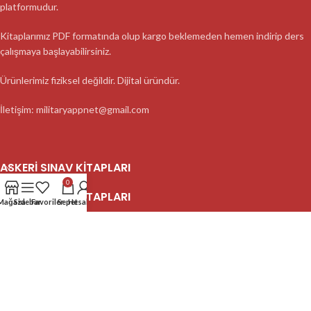
platformudur.
Kitaplarımız PDF formatında olup kargo beklemeden hemen indirip ders
çalışmaya başlayabilirsiniz.
Ürünlerimiz fiziksel değildir. Dijital üründür.
İletişim: militaryappnet@gmail.com
ASKERI SINAV KITAPLARI
0
ASKERI SINAV KITAPLARI
Mağaza
Sidebar
Favoriler
Sepet
Hesabım
ASKERI SINAV KITAPLARI
2023 MilitaryApp - Tüm Hakları Saklıdır.