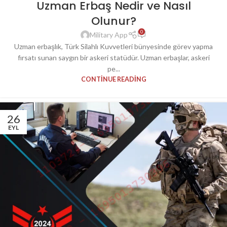
Uzman Erbaş Nedir ve Nasıl
Olunur?
0
Military App
Uzman erbaşlık, Türk Silahlı Kuvvetleri bünyesinde görev yapma
fırsatı sunan saygın bir askeri statüdür. Uzman erbaşlar, askeri
pe...
CONTINUE READING
26
EYL