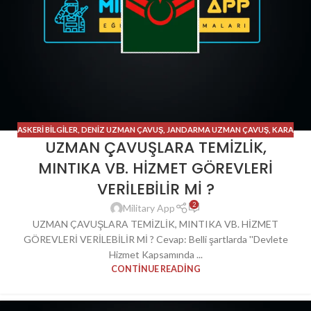
ASKERI BILGILER
,
DENIZ UZMAN ÇAVUŞ
,
JANDARMA UZMAN ÇAVUŞ
,
KARA
UZMAN ÇAVUŞLARA TEMİZLİK,
UZMAN ÇAVUŞ
,
UZMAN ÇAVUŞ
MINTIKA VB. HİZMET GÖREVLERİ
VERİLEBİLİR Mİ ?
2
Military App
UZMAN ÇAVUŞLARA TEMİZLİK, MINTIKA VB. HİZMET
GÖREVLERİ VERİLEBİLİR Mİ ? Cevap: Belli şartlarda ''Devlete
Hizmet Kapsamında ...
CONTINUE READING