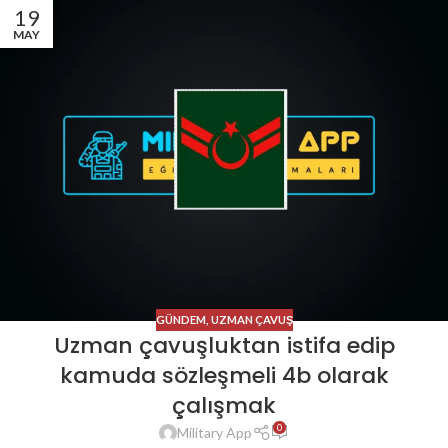
19
MAY
GÜNDEM
,
UZMAN ÇAVUŞ
Uzman çavuşluktan istifa edip
kamuda sözleşmeli 4b olarak
çalışmak
0
Military App