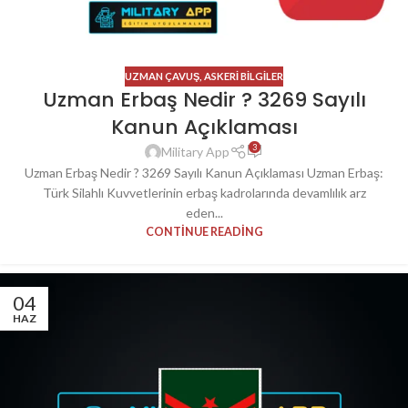
UZMAN ÇAVUŞ
,
ASKERI BILGILER
Uzman Erbaş Nedir ? 3269 Sayılı
Kanun Açıklaması
3
Military App
Uzman Erbaş Nedir ? 3269 Sayılı Kanun Açıklaması Uzman Erbaş:
Türk Silahlı Kuvvetlerinin erbaş kadrolarında devamlılık arz
eden...
CONTINUE READING
04
HAZ