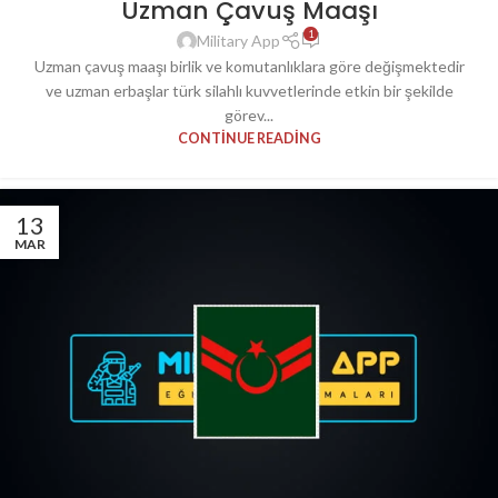
Uzman Çavuş Maaşı
UZMAN ÇAVUŞ
1
Military App
Uzman çavuş maaşı birlik ve komutanlıklara göre değişmektedir
ve uzman erbaşlar türk silahlı kuvvetlerinde etkin bir şekilde
görev...
CONTINUE READING
13
MAR