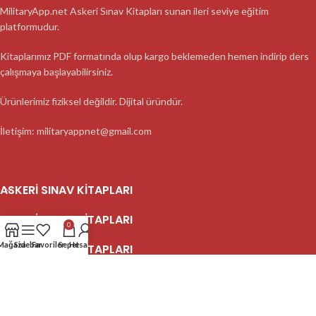
MilitaryApp.net Askeri Sınav Kitapları sunan ileri seviye eğitim
platformudur.
Kitaplarımız PDF formatında olup kargo beklemeden hemen indirip ders
çalışmaya başlayabilirsiniz.
Ürünlerimiz fiziksel değildir. Dijital üründür.
İletişim: militaryappnet@gmail.com
ASKERI SINAV KITAPLARI
ASKERI SINAV KITAPLARI
0
Mağaza
Sidebar
Favoriler
Sepet
Hesabım
ASKERI SINAV KITAPLARI
2023 MilitaryApp - Tüm Hakları Saklıdır.