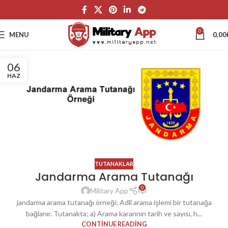
0
MENU
0,00
06
HAZ
TUTANAKLAR
Jandarma Arama Tutanağı
0
Military App
jandarma arama tutanağı örneği; Adlî arama işlemi bir tutanağa
bağlanır. Tutanakta; a) Arama kararının tarih ve sayısı, h...
CONTINUE READING