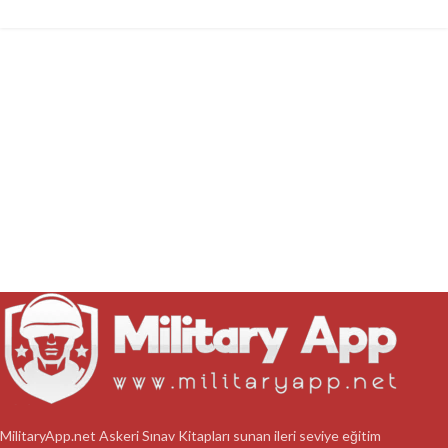
MilitaryApp.net Askeri Sınav Kitapları sunan ileri seviye eğitim