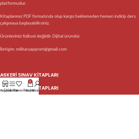
platformudur.
Kitaplarımız PDF formatında olup kargo beklemeden hemen indirip ders
çalışmaya başlayabilirsiniz.
Ürünlerimiz fiziksel değildir. Dijital üründür.
İletişim: militaryappnet@gmail.com
ASKERI SINAV KITAPLARI
0
ASKERI SINAV KITAPLARI
Mağaza
Sidebar
Favoriler
Sepet
Hesabım
ASKERI SINAV KITAPLARI
2023 MilitaryApp - Tüm Hakları Saklıdır.