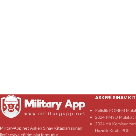
ASKERI SINAV KI
Polislik POMEM Mülaka
2024 PMYO Mülakat K
2024 Yılı Komiser Yar
MilitaryApp.net Askeri Sınav Kitapları sunan
Hazırlık Kitabı PDF
ileri seviye eğitim platformudur.