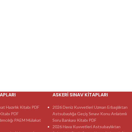
TAPLARI
ASKERI SINAV KITAPLARI
t Hazırlık Kitabı PDF
2026 Deniz Kuvvetleri Uzman Erbaşlıktan
itabı PDF
Astsubaylığa Geçiş Sınavı Konu Anlatımlı
dımcılığı PAEM Mülakat
Soru Bankası Kitabı PDF
2026 Hava Kuvvetleri Astsubaylıktan