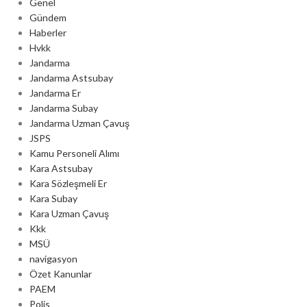
Genel
Gündem
Haberler
Hvkk
Jandarma
Jandarma Astsubay
Jandarma Er
Jandarma Subay
Jandarma Uzman Çavuş
JSPS
Kamu Personeli Alımı
Kara Astsubay
Kara Sözleşmeli Er
Kara Subay
Kara Uzman Çavuş
Kkk
MSÜ
navigasyon
Özet Kanunlar
PAEM
Polis