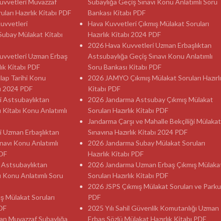
 Kuvvetleri Muvazzaf
Subaylığa Geçiş Sınavı Konu Anlatımlı Soru
ları Hazırlık Kitabı PDF
Bankası Kitabı PDF
Kuvvetleri
Hava Kuvvetleri Çıkmış Mülakat Soruları
Subay Mülakat Kitabı
Hazırlık Kitabı 2024 PDF
2026 Hava Kuvvetleri Uzman Erbaşlıktan
 Kuvvetleri Uzman Erbaş
Astsubaylığa Geçiş Sınavı Konu Anlatımlı
lık Kitabı PDF
Soru Bankası Kitabı PDF
ılap Tarihi Konu
2026 JAMYO Çıkmış Mülakat Soruları Hazırl
sı 2024 PDF
Kitabı PDF
i Astsubaylıktan
2026 Jandarma Astsubay Çıkmış Mülakat
ı Kitabı Konu Anlatımlı
Soruları Hazırlık Kitabı PDF
Jandarma Çarşı ve Mahalle Bekçiliği Mülakat
i Uzman Erbaşlıktan
Sınavına Hazırlık Kitabı 2024 PDF
navı Konu Anlatımlı
2026 Jandarma Subay Mülakat Soruları
PDF
Hazırlık Kitabı PDF
 Astsubaylıktan
2026 Jandarma Uzman Erbaş Çıkmış Mülaka
ı Konu Anlatımlı Soru
Soruları Hazırlık Kitabı PDF
2026 JSPS Çıkmış Mülakat Soruları ve Parku
ş Mülakat Soruları
PDF
PDF
2025 Yılı Sahil Güvenlik Komutanlığı Uzman
an Muvazzaf Subaylığa
Erbaş Sözlü Mülakat Hazırlık Kitabı PDF