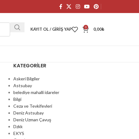
0
KAYIT OL / GIRIŞ YAP
0,00
₺
KATEGORILER
Askeri Bilgiler
Astsubay
belediye mahalli idareler
Bilgi
Ceza ve Tevkifevleri
Deniz Astsubay
Deniz Uzman Çavuş
Dzkk
EKYS