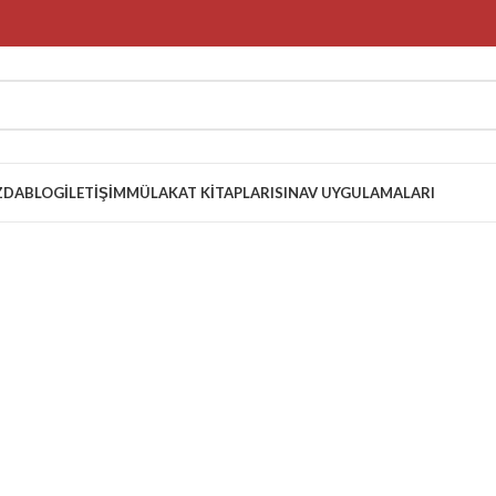
ZDA
BLOG
İLETIŞIM
MÜLAKAT KITAPLARI
SINAV UYGULAMALARI