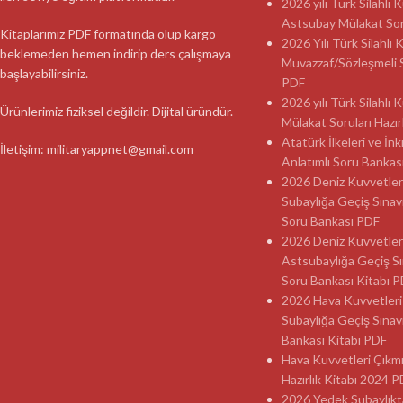
2026 yılı Türk Silahlı
Astsubay Mülakat Soru
Kitaplarımız PDF formatında olup kargo
2026 Yılı Türk Silahlı 
beklemeden hemen indirip ders çalışmaya
Muvazzaf/Sözleşmeli 
başlayabilirsiniz.
PDF
2026 yılı Türk Silahlı
Ürünlerimiz fiziksel değildir. Dijital üründür.
Mülakat Soruları Hazır
Atatürk İlkeleri ve İnk
İletişim: militaryappnet@gmail.com
Anlatımlı Soru Banka
2026 Deniz Kuvvetler
Subaylığa Geçiş Sınav
Soru Bankası PDF
2026 Deniz Kuvvetler
Astsubaylığa Geçiş Sı
Soru Bankası Kitabı 
2026 Hava Kuvvetleri
Subaylığa Geçiş Sınav
Bankası Kitabı PDF
Hava Kuvvetleri Çıkmı
Hazırlık Kitabı 2024 
2026 Yedek Subaylıkt