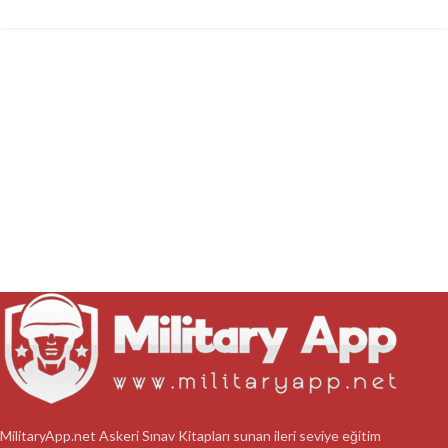
MilitaryApp.net Askeri Sınav Kitapları sunan ileri seviye eğitim