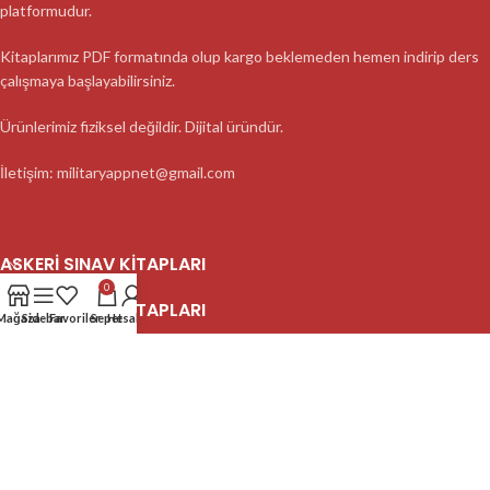
platformudur.
Kitaplarımız PDF formatında olup kargo beklemeden hemen indirip ders
çalışmaya başlayabilirsiniz.
Ürünlerimiz fiziksel değildir. Dijital üründür.
İletişim: militaryappnet@gmail.com
ASKERI SINAV KITAPLARI
0
ASKERI SINAV KITAPLARI
Mağaza
Sidebar
Favoriler
Sepet
Hesabım
ASKERI SINAV KITAPLARI
2023 MilitaryApp - Tüm Hakları Saklıdır.