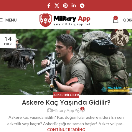
0
MENU
0,00
14
HAZ
ASKERI BILGILER
Askere Kaç Yaşında Gidilir?
1
Military App
Askere kaç yaşında gidilir? Kaç doğumlular askere gider? En son
askerlik yaşı kaçtır? Askerlik çağı ne zaman başlar? Asker yol par...
CONTINUE READING