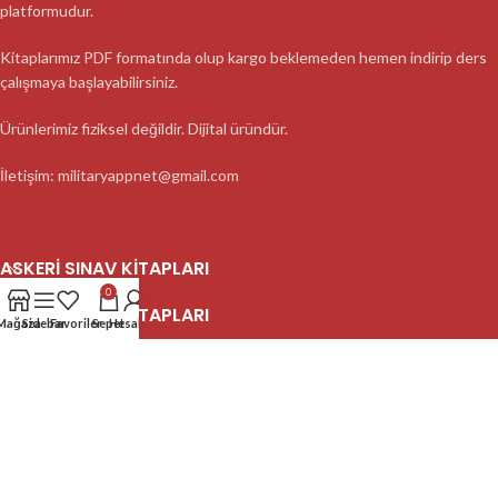
platformudur.
Kitaplarımız PDF formatında olup kargo beklemeden hemen indirip ders
çalışmaya başlayabilirsiniz.
Ürünlerimiz fiziksel değildir. Dijital üründür.
İletişim: militaryappnet@gmail.com
ASKERI SINAV KITAPLARI
0
ASKERI SINAV KITAPLARI
Mağaza
Sidebar
Favoriler
Sepet
Hesabım
ASKERI SINAV KITAPLARI
2023 MilitaryApp - Tüm Hakları Saklıdır.