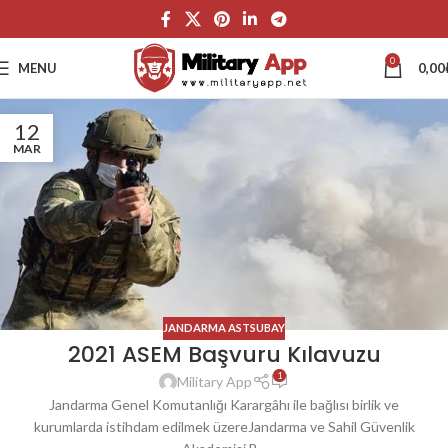
0
MENU
0,00
12
MAR
JANDARMA ASTSUBAY
2021 ASEM Başvuru Kılavuzu
1
Military App
Jandarma Genel Komutanlığı Karargâhı ile bağlısı birlik ve
kurumlarda istihdam edilmek üzereJandarma ve Sahil Güvenlik