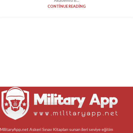
Akademisi B...
CONTINUE READING
MilitaryApp.net Askeri Sınav Kitapları sunan ileri seviye eğitim