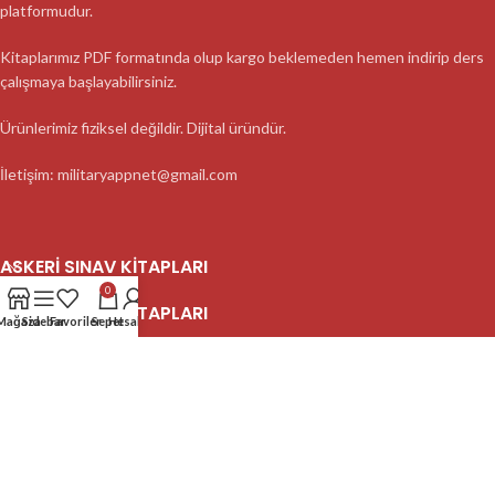
platformudur.
Kitaplarımız PDF formatında olup kargo beklemeden hemen indirip ders
çalışmaya başlayabilirsiniz.
Ürünlerimiz fiziksel değildir. Dijital üründür.
İletişim: militaryappnet@gmail.com
ASKERI SINAV KITAPLARI
0
ASKERI SINAV KITAPLARI
Mağaza
Sidebar
Favoriler
Sepet
Hesabım
ASKERI SINAV KITAPLARI
2023 MilitaryApp - Tüm Hakları Saklıdır.