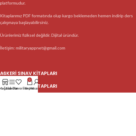
platformudur.
Kitaplarımız PDF formatında olup kargo beklemeden hemen indirip ders
çalışmaya başlayabilirsiniz.
Ürünlerimiz fiziksel değildir. Dijital üründür.
İletişim: militaryappnet@gmail.com
ASKERI SINAV KITAPLARI
0
ASKERI SINAV KITAPLARI
Mağaza
Sidebar
Favoriler
Sepet
Hesabım
ASKERI SINAV KITAPLARI
2023 MilitaryApp - Tüm Hakları Saklıdır.