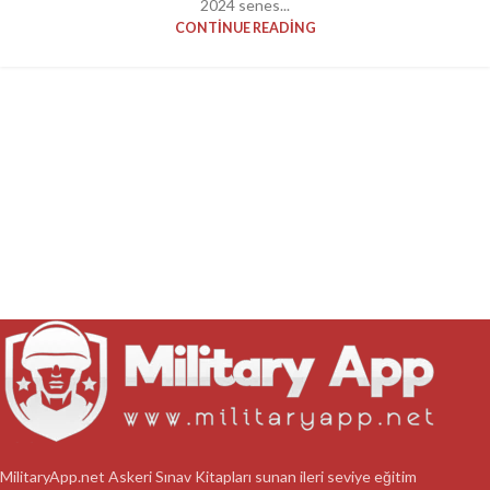
2024 senes...
CONTINUE READING
MilitaryApp.net Askeri Sınav Kitapları sunan ileri seviye eğitim