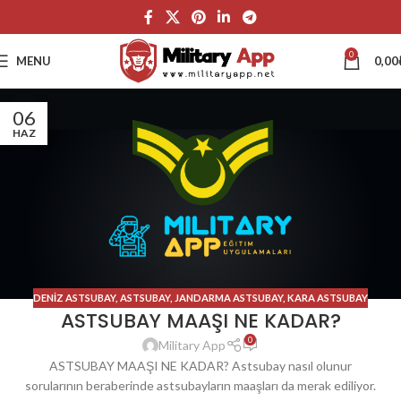
0
MENU
0,00
06
HAZ
DENIZ ASTSUBAY
,
ASTSUBAY
,
JANDARMA ASTSUBAY
,
KARA ASTSUBAY
ASTSUBAY MAAŞI NE KADAR?
0
Military App
ASTSUBAY MAAŞI NE KADAR? Astsubay nasıl olunur
sorularının beraberinde astsubayların maaşları da merak ediliyor.