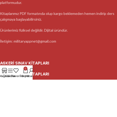
platformudur.
Kitaplarımız PDF formatında olup kargo beklemeden hemen indirip ders
çalışmaya başlayabilirsiniz.
Ürünlerimiz fiziksel değildir. Dijital üründür.
İletişim: militaryappnet@gmail.com
ASKERI SINAV KITAPLARI
0
ASKERI SINAV KITAPLARI
Mağaza
Sidebar
Favoriler
Sepet
Hesabım
ASKERI SINAV KITAPLARI
2023 MilitaryApp - Tüm Hakları Saklıdır.