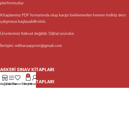
platformudur.
Kitaplarımız PDF formatında olup kargo beklemeden hemen indirip ders
çalışmaya başlayabilirsiniz.
Ürünlerimiz fiziksel değildir. Dijital üründür.
İletişim: militaryappnet@gmail.com
ASKERI SINAV KITAPLARI
0
ASKERI SINAV KITAPLARI
Mağaza
Sidebar
Favoriler
Sepet
Hesabım
ASKERI SINAV KITAPLARI
2023 MilitaryApp - Tüm Hakları Saklıdır.