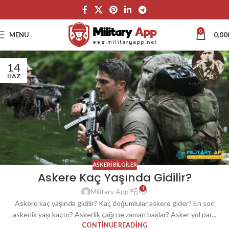
0
MENU
0,00
14
HAZ
ASKERI BILGILER
Askere Kaç Yaşında Gidilir?
1
Military App
Askere kaç yaşında gidilir? Kaç doğumlular askere gider? En son
askerlik yaşı kaçtır? Askerlik çağı ne zaman başlar? Asker yol par...
CONTINUE READING