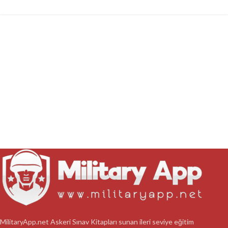
MilitaryApp.net Askeri Sınav Kitapları sunan ileri seviye eğitim