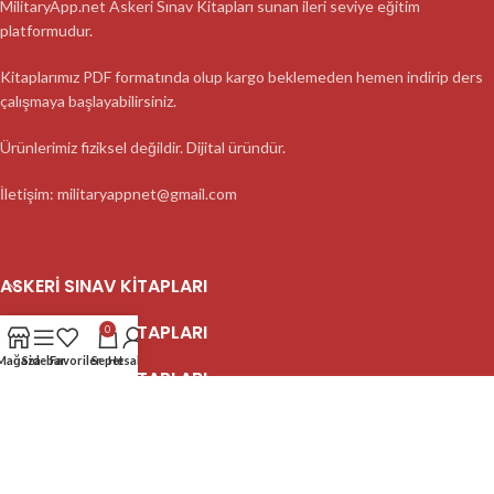
MilitaryApp.net Askeri Sınav Kitapları sunan ileri seviye eğitim
platformudur.
Kitaplarımız PDF formatında olup kargo beklemeden hemen indirip ders
çalışmaya başlayabilirsiniz.
Ürünlerimiz fiziksel değildir. Dijital üründür.
İletişim: militaryappnet@gmail.com
ASKERI SINAV KITAPLARI
ASKERI SINAV KITAPLARI
0
Mağaza
Sidebar
Favoriler
Sepet
Hesabım
ASKERI SINAV KITAPLARI
2023 MilitaryApp - Tüm Hakları Saklıdır.