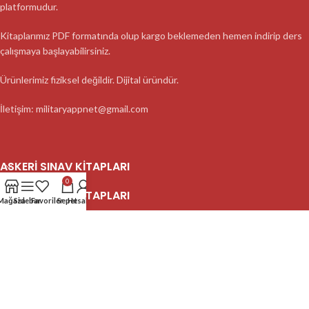
platformudur.
Kitaplarımız PDF formatında olup kargo beklemeden hemen indirip ders
çalışmaya başlayabilirsiniz.
Ürünlerimiz fiziksel değildir. Dijital üründür.
İletişim: militaryappnet@gmail.com
ASKERI SINAV KITAPLARI
0
ASKERI SINAV KITAPLARI
Mağaza
Sidebar
Favoriler
Sepet
Hesabım
ASKERI SINAV KITAPLARI
2023 MilitaryApp - Tüm Hakları Saklıdır.