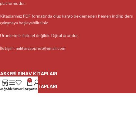
platformudur.
Kitaplarımız PDF formatında olup kargo beklemeden hemen indirip ders
çalışmaya başlayabilirsiniz.
Ürünlerimiz fiziksel değildir. Dijital üründür.
İletişim: militaryappnet@gmail.com
ASKERI SINAV KITAPLARI
0
ASKERI SINAV KITAPLARI
Mağaza
Sidebar
Favoriler
Sepet
Hesabım
ASKERI SINAV KITAPLARI
2023 MilitaryApp - Tüm Hakları Saklıdır.