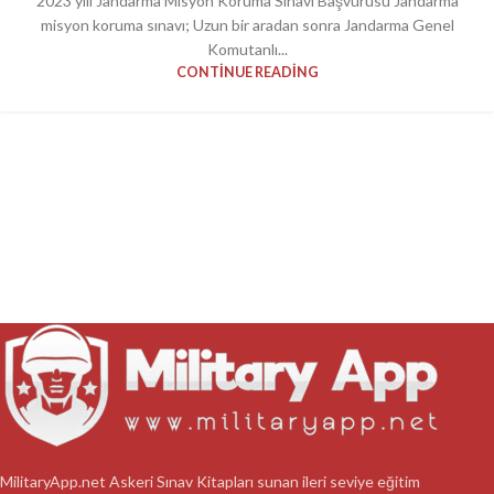
2023 yılı Jandarma Misyon Koruma Sınavı Başvurusu Jandarma
misyon koruma sınavı; Uzun bir aradan sonra Jandarma Genel
Komutanlı...
CONTINUE READING
MilitaryApp.net Askeri Sınav Kitapları sunan ileri seviye eğitim