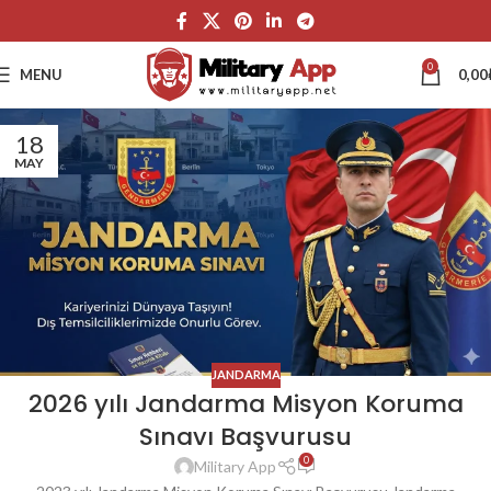
0
MENU
0,00
18
MAY
JANDARMA
2026 yılı Jandarma Misyon Koruma
Sınavı Başvurusu
0
Military App