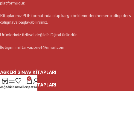
platformudur.
Kitaplarımız PDF formatında olup kargo beklemeden hemen indirip ders
çalışmaya başlayabilirsiniz.
Ürünlerimiz fiziksel değildir. Dijital üründür.
İletişim: militaryappnet@gmail.com
ASKERI SINAV KITAPLARI
0
ASKERI SINAV KITAPLARI
Mağaza
Sidebar
Favoriler
Sepet
Hesabım
ASKERI SINAV KITAPLARI
2023 MilitaryApp - Tüm Hakları Saklıdır.