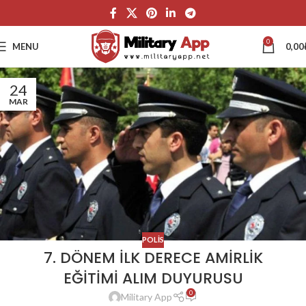
0
MENU
0,00
24
MAR
POLIS
7. DÖNEM İLK DERECE AMİRLİK
EĞİTİMİ ALIM DUYURUSU
0
Military App