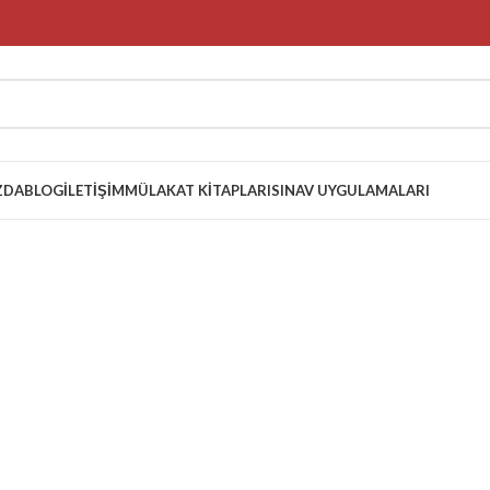
ZDA
BLOG
İLETIŞIM
MÜLAKAT KITAPLARI
SINAV UYGULAMALARI