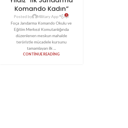
Yıldız “İlk Jandarma
Komando Kadın”
1
Posted by
Military App
Foça Jandarma Komando Okulu ve
Eğitim Merkezi Komutanlığında
düzenlenen meskun mahalde
teröristle mücadele kursunu
tamamlayan ilk ...
CONTINUE READING