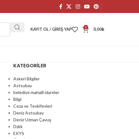
0
KAYIT OL / GIRIŞ YAP
0,00
₺
KATEGORILER
Askeri Bilgiler
Astsubay
belediye mahalli idareler
Bilgi
Ceza ve Tevkifevleri
Deniz Astsubay
Deniz Uzman Çavuş
Dzkk
EKYS