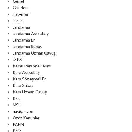
Genel
Gündem
Haberler
Hvkk
Jandarma
Jandarma Astsubay
Jandarma Er
Jandarma Subay
Jandarma Uzman Çavuş
JSPS
Kamu Personeli Alımı
Kara Astsubay
Kara Sözleşmeli Er
Kara Subay
Kara Uzman Çavuş
Kkk
MSÜ
navigasyon
Özet Kanunlar
PAEM
Polis