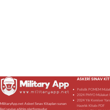
ASKERI SINAV KI
Polislik POMEM Mülaka
2024 PMYO Mülakat K
2024 Yılı Komiser Yar
MilitaryApp.net Askeri Sınav Kitapları sunan
Hazırlık Kitabı PDF
ileri seviye eğitim platformudur.