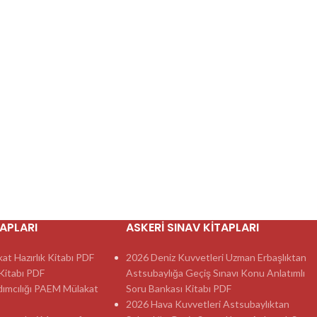
TAPLARI
ASKERI SINAV KITAPLARI
t Hazırlık Kitabı PDF
2026 Deniz Kuvvetleri Uzman Erbaşlıktan
itabı PDF
Astsubaylığa Geçiş Sınavı Konu Anlatımlı
dımcılığı PAEM Mülakat
Soru Bankası Kitabı PDF
2026 Hava Kuvvetleri Astsubaylıktan