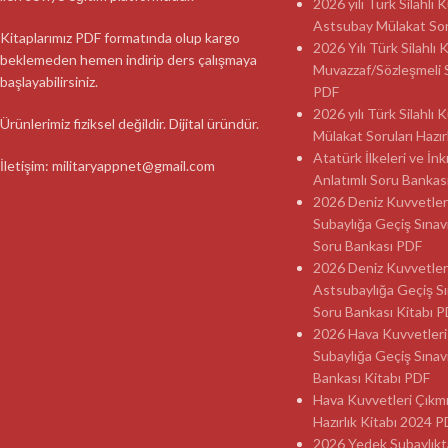
2026 yılı Türk Silahlı
Astsubay Mülakat Soru
Kitaplarımız PDF formatında olup kargo
2026 Yılı Türk Silahlı 
beklemeden hemen indirip ders çalışmaya
Muvazzaf/Sözleşmeli 
başlayabilirsiniz.
PDF
2026 yılı Türk Silahlı
Ürünlerimiz fiziksel değildir. Dijital üründür.
Mülakat Soruları Hazır
Atatürk İlkeleri ve İnk
İletişim: militaryappnet@gmail.com
Anlatımlı Soru Banka
2026 Deniz Kuvvetler
Subaylığa Geçiş Sınav
Soru Bankası PDF
2026 Deniz Kuvvetler
Astsubaylığa Geçiş Sı
Soru Bankası Kitabı 
2026 Hava Kuvvetleri
Subaylığa Geçiş Sınav
Bankası Kitabı PDF
Hava Kuvvetleri Çıkmı
Hazırlık Kitabı 2024 
2026 Yedek Subaylıkt