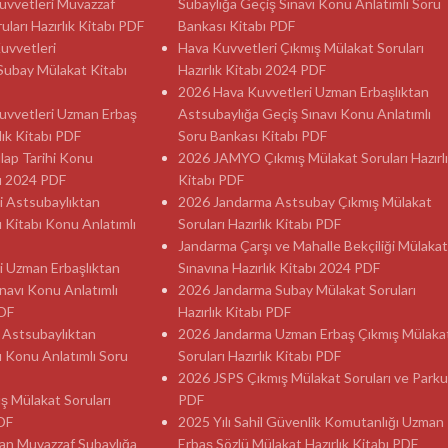
 Kuvvetleri Muvazzaf
Subaylığa Geçiş Sınavı Konu Anlatımlı Soru
ları Hazırlık Kitabı PDF
Bankası Kitabı PDF
Kuvvetleri
Hava Kuvvetleri Çıkmış Mülakat Soruları
Subay Mülakat Kitabı
Hazırlık Kitabı 2024 PDF
2026 Hava Kuvvetleri Uzman Erbaşlıktan
 Kuvvetleri Uzman Erbaş
Astsubaylığa Geçiş Sınavı Konu Anlatımlı
lık Kitabı PDF
Soru Bankası Kitabı PDF
ılap Tarihi Konu
2026 JAMYO Çıkmış Mülakat Soruları Hazırl
sı 2024 PDF
Kitabı PDF
i Astsubaylıktan
2026 Jandarma Astsubay Çıkmış Mülakat
ı Kitabı Konu Anlatımlı
Soruları Hazırlık Kitabı PDF
Jandarma Çarşı ve Mahalle Bekçiliği Mülakat
i Uzman Erbaşlıktan
Sınavına Hazırlık Kitabı 2024 PDF
navı Konu Anlatımlı
2026 Jandarma Subay Mülakat Soruları
PDF
Hazırlık Kitabı PDF
 Astsubaylıktan
2026 Jandarma Uzman Erbaş Çıkmış Mülaka
ı Konu Anlatımlı Soru
Soruları Hazırlık Kitabı PDF
2026 JSPS Çıkmış Mülakat Soruları ve Parku
ş Mülakat Soruları
PDF
PDF
2025 Yılı Sahil Güvenlik Komutanlığı Uzman
an Muvazzaf Subaylığa
Erbaş Sözlü Mülakat Hazırlık Kitabı PDF