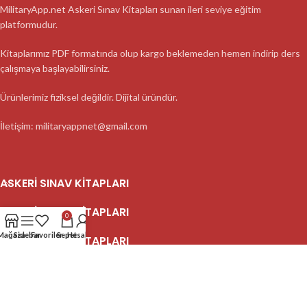
MilitaryApp.net Askeri Sınav Kitapları sunan ileri seviye eğitim
platformudur.
Kitaplarımız PDF formatında olup kargo beklemeden hemen indirip ders
çalışmaya başlayabilirsiniz.
Ürünlerimiz fiziksel değildir. Dijital üründür.
İletişim: militaryappnet@gmail.com
ASKERI SINAV KITAPLARI
ASKERI SINAV KITAPLARI
0
Mağaza
Sidebar
Favoriler
Sepet
Hesabım
ASKERI SINAV KITAPLARI
2023 MilitaryApp - Tüm Hakları Saklıdır.