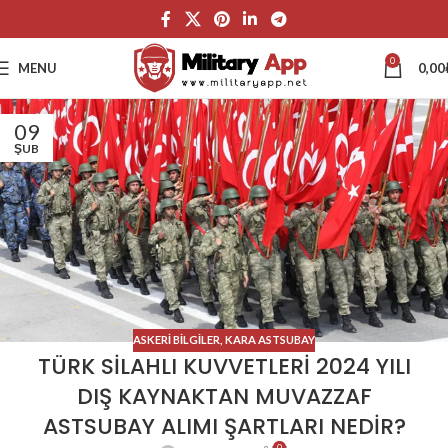
0
MENU
0,00
09
ŞUB
ASKERI BILGILER
,
KARA ASTSUBAY
TÜRK SİLAHLI KUVVETLERİ 2024 YILI
DIŞ KAYNAKTAN MUVAZZAF
ASTSUBAY ALIMI ŞARTLARI NEDİR?
0