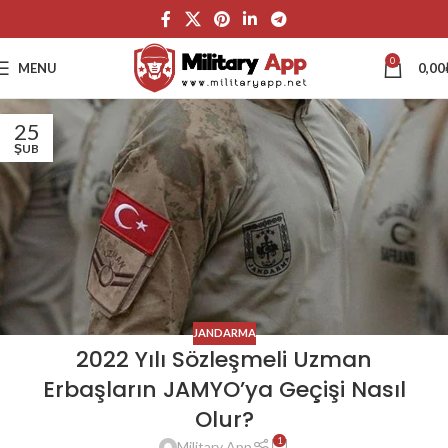
0
MENU
0,00
25
ŞUB
JANDARMA
2022 Yılı Sözleşmeli Uzman
Erbaşların JAMYO’ya Geçişi Nasıl
Olur?
1
Military App