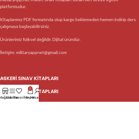
platformudur.
Kitaplarımız PDF formatında olup kargo beklemeden hemen indirip ders
çalışmaya başlayabilirsiniz.
Ürünlerimiz fiziksel değildir. Dijital üründür.
İletişim: militaryappnet@gmail.com
ASKERI SINAV KITAPLARI
0
ASKERI SINAV KITAPLARI
Mağaza
Sidebar
Favoriler
Sepet
Hesabım
ASKERI SINAV KITAPLARI
2023 MilitaryApp - Tüm Hakları Saklıdır.