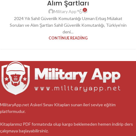
Alım Şartları
0
Military App
2024 Yılı Sahil Güvenlik Komutanlığı Uzman Erbaş Mülakat
Soruları ve Alım Şartları Sahil Güvenlik Komutanlığı, Türkiye'nin
deni...
CONTINUE READING
MilitaryApp.net Askeri Sınav Kitapları sunan ileri seviye eğitim
platformudur.
Kitaplarımız PDF formatında olup kargo beklemeden hemen indirip ders
çalışmaya başlayabilirsiniz.