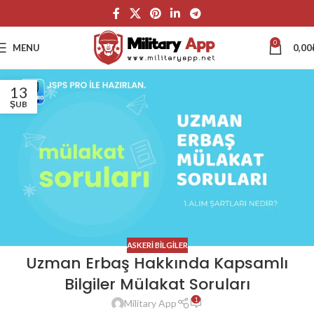
0
MENU
0,00
13
ŞUB
ASKERI BILGILER
Uzman Erbaş Hakkında Kapsamlı
Bilgiler Mülakat Soruları
1
Military App