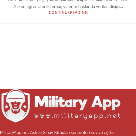
Askeri öğrenciler ile erbaş ve erler hakkında verilen disipli...
CONTINUE READING
MilitaryApp.net Askeri Sınav Kitapları sunan ileri seviye eğitim