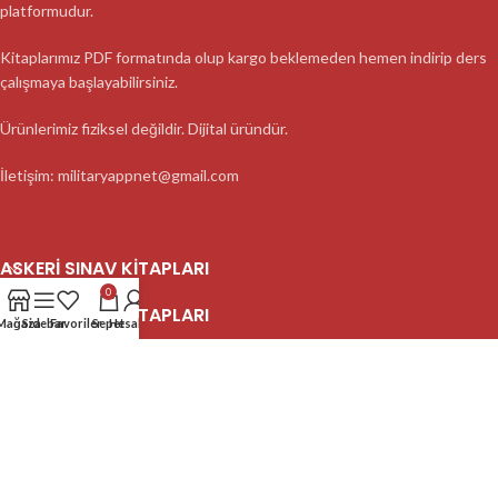
platformudur.
Kitaplarımız PDF formatında olup kargo beklemeden hemen indirip ders
çalışmaya başlayabilirsiniz.
Ürünlerimiz fiziksel değildir. Dijital üründür.
İletişim: militaryappnet@gmail.com
ASKERI SINAV KITAPLARI
0
ASKERI SINAV KITAPLARI
Mağaza
Sidebar
Favoriler
Sepet
Hesabım
ASKERI SINAV KITAPLARI
2023 MilitaryApp - Tüm Hakları Saklıdır.