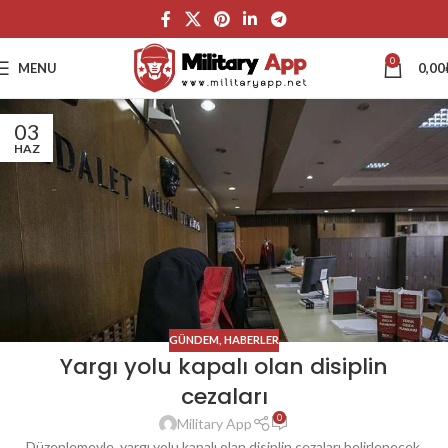
0
MENU
0,00
03
HAZ
GÜNDEM
,
HABERLER
Yargı yolu kapalı olan disiplin
cezaları
0
Military App
Düzenlemeyle, yargı yolu kapalı olan disiplin cezaları belirlenecek.