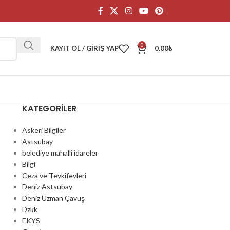
0
KAYIT OL / GIRIŞ YAP
0,00
₺
KATEGORILER
Askeri Bilgiler
Astsubay
belediye mahalli idareler
Bilgi
Ceza ve Tevkifevleri
Deniz Astsubay
Deniz Uzman Çavuş
Dzkk
EKYS