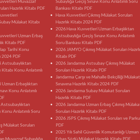
 Kuvvetleri Muvazzaf
Subaylığa Geçiş Sınavı Konu Anlatımlı Soru
ları Hazırlık Kitabı PDF
Bankası Kitabı PDF
Kuvvetleri
Hava Kuvvetleri Çıkmış Mülakat Soruları
Subay Mülakat Kitabı
Hazırlık Kitabı 2024 PDF
2026 Hava Kuvvetleri Uzman Erbaşlıktan
 Kuvvetleri Uzman Erbaş
Astsubaylığa Geçiş Sınavı Konu Anlatımlı
lık Kitabı PDF
Soru Bankası Kitabı PDF
ılap Tarihi Konu
2026 JAMYO Çıkmış Mülakat Soruları Hazırl
sı 2024 PDF
Kitabı PDF
i Astsubaylıktan
2026 Jandarma Astsubay Çıkmış Mülakat
ı Kitabı Konu Anlatımlı
Soruları Hazırlık Kitabı PDF
Jandarma Çarşı ve Mahalle Bekçiliği Mülakat
i Uzman Erbaşlıktan
Sınavına Hazırlık Kitabı 2024 PDF
navı Konu Anlatımlı
2026 Jandarma Subay Mülakat Soruları
PDF
Hazırlık Kitabı PDF
 Astsubaylıktan
2026 Jandarma Uzman Erbaş Çıkmış Mülaka
ı Konu Anlatımlı Soru
Soruları Hazırlık Kitabı PDF
2026 JSPS Çıkmış Mülakat Soruları ve Parku
ş Mülakat Soruları
PDF
PDF
2025 Yılı Sahil Güvenlik Komutanlığı Uzman
an Muvazzaf Subaylığa
Erbaş Sözlü Mülakat Hazırlık Kitabı PDF