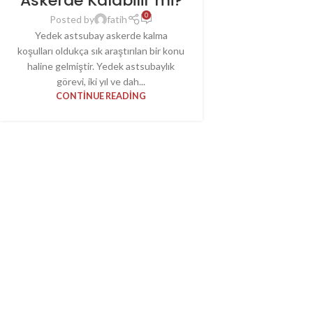
Askerde Kalabilir mi?
0
Posted by
fatih
Yedek astsubay askerde kalma
koşulları oldukça sık araştırılan bir konu
haline gelmiştir. Yedek astsubaylık
görevi, iki yıl ve dah...
CONTINUE READING