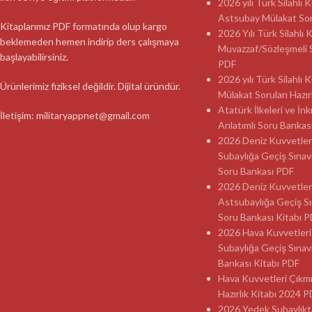
2026 yılı Türk Silahlı
Astsubay Mülakat Soru
Kitaplarımız PDF formatında olup kargo
2026 Yılı Türk Silahlı 
beklemeden hemen indirip ders çalışmaya
Muvazzaf/Sözleşmeli 
başlayabilirsiniz.
PDF
2026 yılı Türk Silahlı
Ürünlerimiz fiziksel değildir. Dijital üründür.
Mülakat Soruları Hazır
Atatürk İlkeleri ve İnk
İletişim: militaryappnet@gmail.com
Anlatımlı Soru Banka
2026 Deniz Kuvvetler
Subaylığa Geçiş Sınav
Soru Bankası PDF
2026 Deniz Kuvvetler
Astsubaylığa Geçiş Sı
Soru Bankası Kitabı 
2026 Hava Kuvvetleri
Subaylığa Geçiş Sınav
Bankası Kitabı PDF
Hava Kuvvetleri Çıkmı
Hazırlık Kitabı 2024 
2026 Yedek Subaylıkt