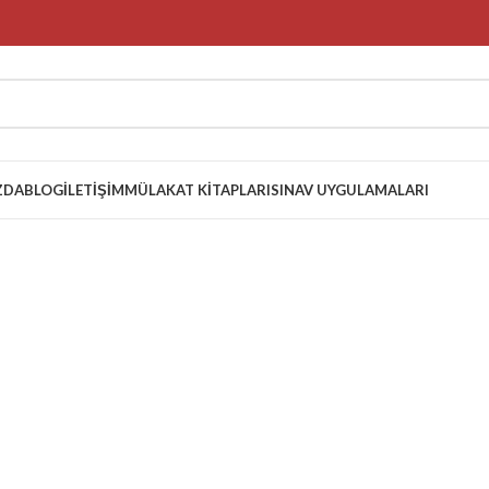
ZDA
BLOG
İLETIŞIM
MÜLAKAT KITAPLARI
SINAV UYGULAMALARI