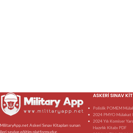
ASKERI SINAV KI
Polislik POMEM Mülaka
2024 PMYO Mülakat K
2024 Yılı Komiser Yar
MilitaryApp.net Askeri Sınav Kitapları sunan
Hazırlık Kitabı PDF
ileri seviye eğitim platformudur.