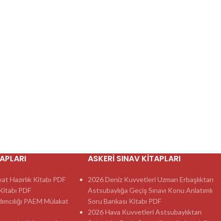
TAPLARI
ASKERI SINAV KITAPLARI
t Hazırlık Kitabı PDF
2026 Deniz Kuvvetleri Uzman Erbaşlıktan
itabı PDF
Astsubaylığa Geçiş Sınavı Konu Anlatımlı
dımcılığı PAEM Mülakat
Soru Bankası Kitabı PDF
2026 Hava Kuvvetleri Astsubaylıktan