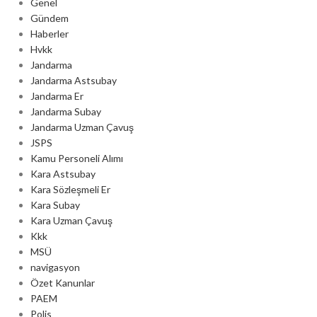
Genel
Gündem
Haberler
Hvkk
Jandarma
Jandarma Astsubay
Jandarma Er
Jandarma Subay
Jandarma Uzman Çavuş
JSPS
Kamu Personeli Alımı
Kara Astsubay
Kara Sözleşmeli Er
Kara Subay
Kara Uzman Çavuş
Kkk
MSÜ
navigasyon
Özet Kanunlar
PAEM
Polis