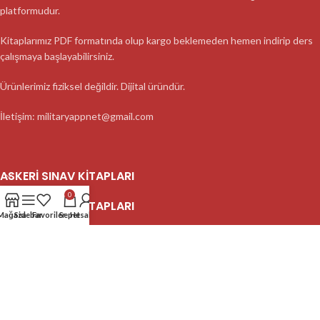
platformudur.
Kitaplarımız PDF formatında olup kargo beklemeden hemen indirip ders
çalışmaya başlayabilirsiniz.
Ürünlerimiz fiziksel değildir. Dijital üründür.
İletişim: militaryappnet@gmail.com
ASKERI SINAV KITAPLARI
0
ASKERI SINAV KITAPLARI
Mağaza
Sidebar
Favoriler
Sepet
Hesabım
ASKERI SINAV KITAPLARI
2023 MilitaryApp - Tüm Hakları Saklıdır.