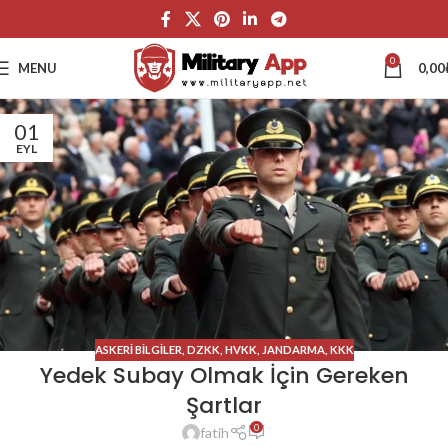
0
MENU
0,00
01
EYL
ASKERI BILGILER
,
DZKK
,
HVKK
,
JANDARMA
,
KKK
Yedek Subay Olmak İçin Gereken
Şartlar
0
fatih