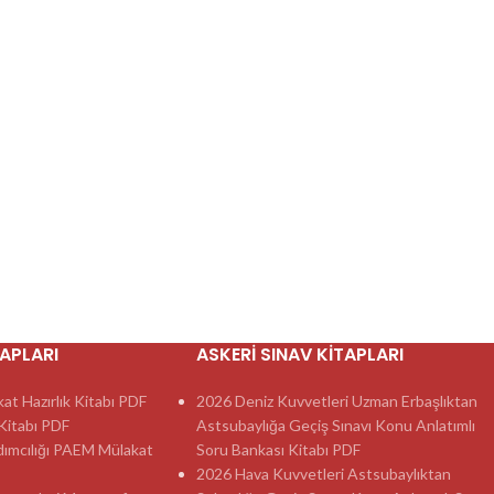
TAPLARI
ASKERI SINAV KITAPLARI
t Hazırlık Kitabı PDF
2026 Deniz Kuvvetleri Uzman Erbaşlıktan
itabı PDF
Astsubaylığa Geçiş Sınavı Konu Anlatımlı
dımcılığı PAEM Mülakat
Soru Bankası Kitabı PDF
2026 Hava Kuvvetleri Astsubaylıktan