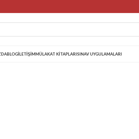
ZDA
BLOG
İLETIŞIM
MÜLAKAT KITAPLARI
SINAV UYGULAMALARI