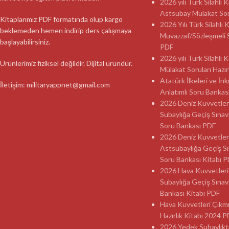
2026 yılı Türk Silahlı
Astsubay Mülakat Soru
Kitaplarımız PDF formatında olup kargo
2026 Yılı Türk Silahlı 
beklemeden hemen indirip ders çalışmaya
Muvazzaf/Sözleşmeli 
başlayabilirsiniz.
PDF
2026 yılı Türk Silahlı
Ürünlerimiz fiziksel değildir. Dijital üründür.
Mülakat Soruları Hazır
Atatürk İlkeleri ve İnk
İletişim: militaryappnet@gmail.com
Anlatımlı Soru Banka
2026 Deniz Kuvvetler
Subaylığa Geçiş Sınav
Soru Bankası PDF
2026 Deniz Kuvvetler
Astsubaylığa Geçiş Sı
Soru Bankası Kitabı 
2026 Hava Kuvvetleri
Subaylığa Geçiş Sınav
Bankası Kitabı PDF
Hava Kuvvetleri Çıkmı
Hazırlık Kitabı 2024 
2026 Yedek Subaylıkt