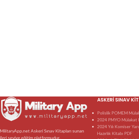
ASKERI SINAV KI
Polislik POMEM Mülaka
2024 PMYO Mülakat K
2024 Yılı Komiser Yar
MilitaryApp.net Askeri Sınav Kitapları sunan
Hazırlık Kitabı PDF
ileri seviye eğitim platformudur.