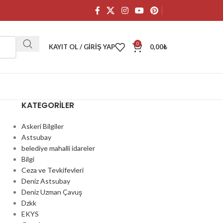
0
KAYIT OL / GIRIŞ YAP
0,00
₺
KATEGORILER
Askeri Bilgiler
Astsubay
belediye mahalli idareler
Bilgi
Ceza ve Tevkifevleri
Deniz Astsubay
Deniz Uzman Çavuş
Dzkk
EKYS