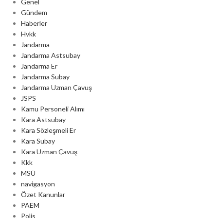
Genel
Gündem
Haberler
Hvkk
Jandarma
Jandarma Astsubay
Jandarma Er
Jandarma Subay
Jandarma Uzman Çavuş
JSPS
Kamu Personeli Alımı
Kara Astsubay
Kara Sözleşmeli Er
Kara Subay
Kara Uzman Çavuş
Kkk
MSÜ
navigasyon
Özet Kanunlar
PAEM
Polis