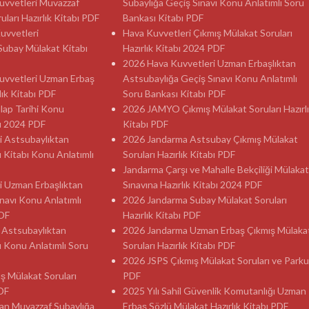
 Kuvvetleri Muvazzaf
Subaylığa Geçiş Sınavı Konu Anlatımlı Soru
ları Hazırlık Kitabı PDF
Bankası Kitabı PDF
Kuvvetleri
Hava Kuvvetleri Çıkmış Mülakat Soruları
Subay Mülakat Kitabı
Hazırlık Kitabı 2024 PDF
2026 Hava Kuvvetleri Uzman Erbaşlıktan
 Kuvvetleri Uzman Erbaş
Astsubaylığa Geçiş Sınavı Konu Anlatımlı
lık Kitabı PDF
Soru Bankası Kitabı PDF
ılap Tarihi Konu
2026 JAMYO Çıkmış Mülakat Soruları Hazırl
sı 2024 PDF
Kitabı PDF
i Astsubaylıktan
2026 Jandarma Astsubay Çıkmış Mülakat
ı Kitabı Konu Anlatımlı
Soruları Hazırlık Kitabı PDF
Jandarma Çarşı ve Mahalle Bekçiliği Mülakat
i Uzman Erbaşlıktan
Sınavına Hazırlık Kitabı 2024 PDF
navı Konu Anlatımlı
2026 Jandarma Subay Mülakat Soruları
PDF
Hazırlık Kitabı PDF
 Astsubaylıktan
2026 Jandarma Uzman Erbaş Çıkmış Mülaka
ı Konu Anlatımlı Soru
Soruları Hazırlık Kitabı PDF
2026 JSPS Çıkmış Mülakat Soruları ve Parku
ş Mülakat Soruları
PDF
PDF
2025 Yılı Sahil Güvenlik Komutanlığı Uzman
an Muvazzaf Subaylığa
Erbaş Sözlü Mülakat Hazırlık Kitabı PDF