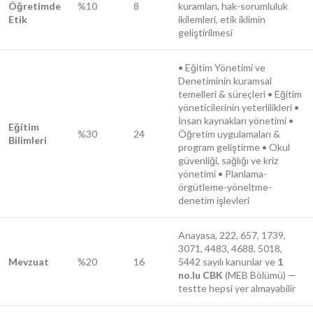
Öğretimde
%10
8
kuramları, hak-sorumluluk
Etik
ikilemleri, etik iklimin
geliştirilmesi
• Eğitim Yönetimi ve
Denetiminin kuramsal
temelleri & süreçleri • Eğitim
yöneticilerinin yeterlilikleri •
İnsan kaynakları yönetimi •
Eğitim
%30
24
Öğretim uygulamaları &
Bilimleri
program geliştirme • Okul
güvenliği, sağlığı ve kriz
yönetimi • Planlama-
örgütleme-yöneltme-
denetim işlevleri
Anayasa, 222, 657, 1739,
3071, 4483, 4688, 5018,
Mevzuat
%20
16
5442 sayılı kanunlar ve
1
no.lu CBK
(MEB Bölümü) —
testte hepsi yer almayabilir