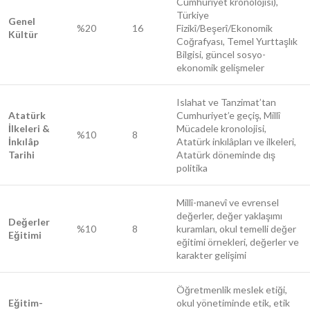
Cumhuriyet kronolojisi),
Türkiye
Genel
%20
16
Fizikî/Beşerî/Ekonomik
Kültür
Coğrafyası, Temel Yurttaşlık
Bilgisi, güncel sosyo-
ekonomik gelişmeler
Islahat ve Tanzimat’tan
Atatürk
Cumhuriyet’e geçiş, Millî
İlkeleri &
Mücadele kronolojisi,
%10
8
İnkılâp
Atatürk inkılâpları ve ilkeleri,
Tarihi
Atatürk döneminde dış
politika
Millî-manevî ve evrensel
değerler, değer yaklaşımı
Değerler
%10
8
kuramları, okul temelli değer
Eğitimi
eğitimi örnekleri, değerler ve
karakter gelişimi
Öğretmenlik meslek etiği,
Eğitim-
okul yönetiminde etik, etik