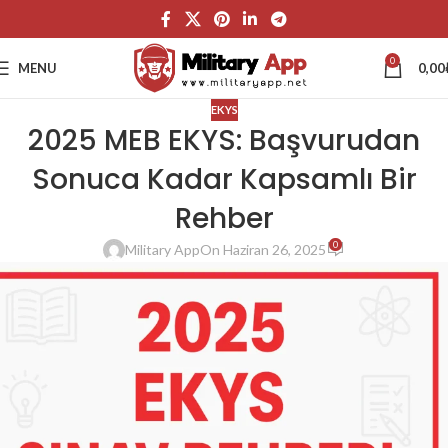
0
MENU
0,00
EKYS
2025 MEB EKYS: Başvurudan
Sonuca Kadar Kapsamlı Bir
Rehber
0
Military App
On Haziran 26, 2025