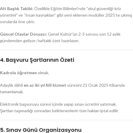
Alt Başlık Takibi:
Özellikle Eğitim Bilimleri’nde “okul güvenliği-kriz
yönetimi” ve “insan kaynakları” gibi yeni eklenen modüller 2025’te çıkmış
sorularda öne çıktı.
Güncel Olaylar Dosyası:
Genel Kültür’ün 2-3 sorusu son 12 aylık
gündemden geliyor; haftalık özet hazırlayın.
4. Başvuru Şartlarının Özeti
Kadrolu öğretmen
olmak.
Adaylık dâhil
en az iki yıl fiilî hizmet
süresini 21 Ocak 2025 itibarıyla
tamamlamak.
Elektronik başvuruyu süresi içinde yapıp sınav ücretini yatırmak.
Şartları taşımadığı sonradan belirlenenlerin tüm hakları iptal edilir.
5. Sınav Günü Organizasyonu