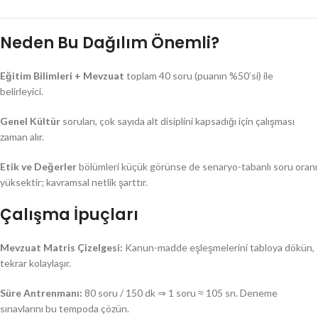
Neden Bu Dağılım Önemli?
Eğitim Bilimleri + Mevzuat
toplam 40 soru (puanın %50’si) ile
belirleyici.
Genel Kültür
soruları, çok sayıda alt disiplini kapsadığı için çalışması
zaman alır.
Etik ve Değerler
bölümleri küçük görünse de senaryo-tabanlı soru oranı
yüksektir; kavramsal netlik şarttır.
Çalışma İpuçları
Mevzuat Matris Çizelgesi:
Kanun-madde eşleşmelerini tabloya dökün,
tekrar kolaylaşır.
Süre Antrenmanı:
80 soru / 150 dk ⇒ 1 soru ≈ 105 sn. Deneme
sınavlarını bu tempoda çözün.