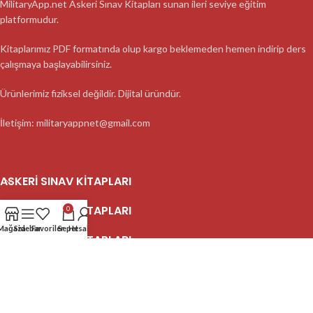
MilitaryApp.net Askeri Sınav Kitapları sunan ileri seviye eğitim
platformudur.
Kitaplarımız PDF formatında olup kargo beklemeden hemen indirip ders
çalışmaya başlayabilirsiniz.
Ürünlerimiz fiziksel değildir. Dijital üründür.
İletişim: militaryappnet@gmail.com
ASKERI SINAV KITAPLARI
ASKERI SINAV KITAPLARI
0
Mağaza
Sidebar
Favoriler
Sepet
Hesabım
ASKERI SINAV KITAPLARI
2023 MilitaryApp - Tüm Hakları Saklıdır.