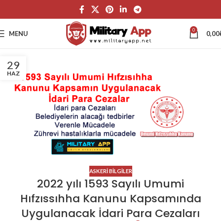
0
MENU
0,00
29
HAZ
ASKERI BILGILER
2022 yılı 1593 Sayılı Umumi
Hıfzıssıhha Kanunu Kapsamında
Uygulanacak İdari Para Cezaları