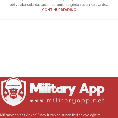
göl ve akarsularda, taşkın durumları dışında suyun karaya de...
CONTINUE READING
MilitaryApp.net Askeri Sınav Kitapları sunan ileri seviye eğitim