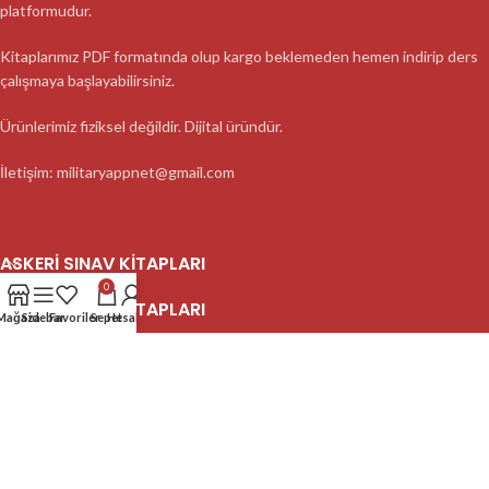
platformudur.
Kitaplarımız PDF formatında olup kargo beklemeden hemen indirip ders
çalışmaya başlayabilirsiniz.
Ürünlerimiz fiziksel değildir. Dijital üründür.
İletişim: militaryappnet@gmail.com
ASKERI SINAV KITAPLARI
0
ASKERI SINAV KITAPLARI
Mağaza
Sidebar
Favoriler
Sepet
Hesabım
ASKERI SINAV KITAPLARI
2023 MilitaryApp - Tüm Hakları Saklıdır.