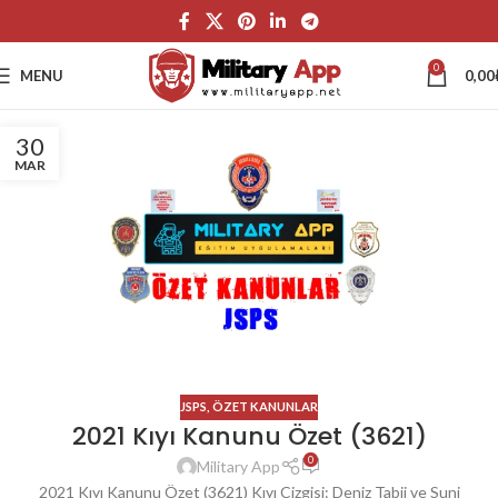
0
MENU
0,00
30
MAR
JSPS
,
ÖZET KANUNLAR
2021 Kıyı Kanunu Özet (3621)
0
Military App
2021 Kıyı Kanunu Özet (3621) Kıyı Cizgisi: Deniz Tabii ve Suni