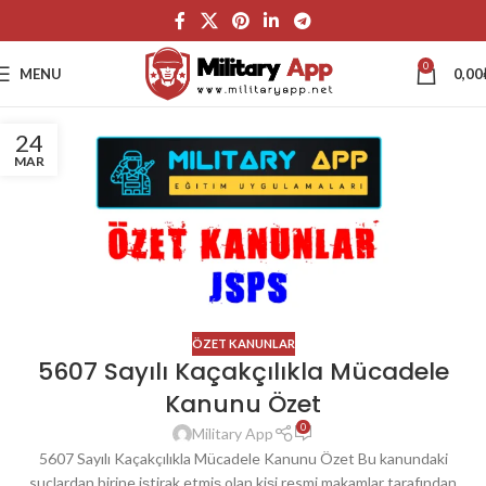
0
MENU
0,00
24
MAR
ÖZET KANUNLAR
5607 Sayılı Kaçakçılıkla Mücadele
Kanunu Özet
0
Military App
5607 Sayılı Kaçakçılıkla Mücadele Kanunu Özet Bu kanundaki
suçlardan birine iştirak etmiş olan kişi resmi makamlar tarafından