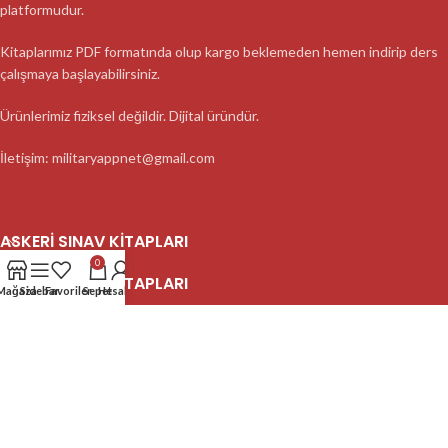
platformudur.
Kitaplarımız PDF formatında olup kargo beklemeden hemen indirip ders
çalışmaya başlayabilirsiniz.
Ürünlerimiz fiziksel değildir. Dijital üründür.
İletişim: militaryappnet@gmail.com
ASKERI SINAV KITAPLARI
0
ASKERI SINAV KITAPLARI
Mağaza
Sidebar
Favoriler
Sepet
Hesabım
ASKERI SINAV KITAPLARI
2023 MilitaryApp - Tüm Hakları Saklıdır.