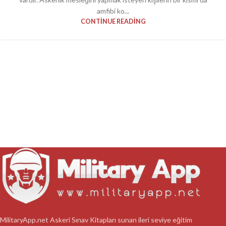
amfibi ko...
CONTINUE READING
MilitaryApp.net Askeri Sınav Kitapları sunan ileri seviye eğitim