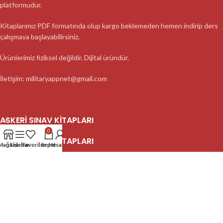
platformudur.
Kitaplarımız PDF formatında olup kargo beklemeden hemen indirip ders
çalışmaya başlayabilirsiniz.
Ürünlerimiz fiziksel değildir. Dijital üründür.
İletişim: militaryappnet@gmail.com
ASKERI SINAV KITAPLARI
0
ASKERI SINAV KITAPLARI
Mağaza
Sidebar
Favoriler
Sepet
Hesabım
ASKERI SINAV KITAPLARI
2023 MilitaryApp - Tüm Hakları Saklıdır.