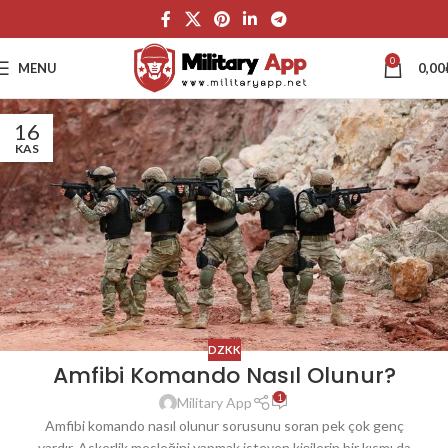
0
MENU
0,00
16
KAS
DZKK
Amfibi Komando Nasıl Olunur?
1
Military App
Amfibi komando nasıl olunur sorusunu soran pek çok genç
vardır. Askerlik mesleğini yapmak isteyen kişilerin bir kısmı da