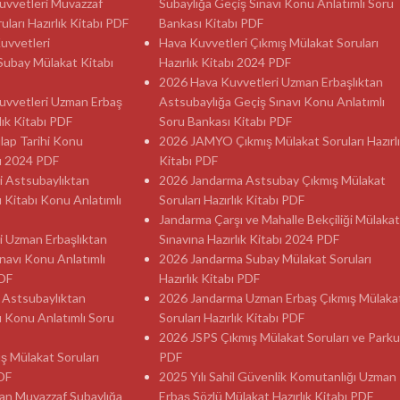
 Kuvvetleri Muvazzaf
Subaylığa Geçiş Sınavı Konu Anlatımlı Soru
ları Hazırlık Kitabı PDF
Bankası Kitabı PDF
Kuvvetleri
Hava Kuvvetleri Çıkmış Mülakat Soruları
Subay Mülakat Kitabı
Hazırlık Kitabı 2024 PDF
2026 Hava Kuvvetleri Uzman Erbaşlıktan
 Kuvvetleri Uzman Erbaş
Astsubaylığa Geçiş Sınavı Konu Anlatımlı
lık Kitabı PDF
Soru Bankası Kitabı PDF
ılap Tarihi Konu
2026 JAMYO Çıkmış Mülakat Soruları Hazırl
sı 2024 PDF
Kitabı PDF
i Astsubaylıktan
2026 Jandarma Astsubay Çıkmış Mülakat
ı Kitabı Konu Anlatımlı
Soruları Hazırlık Kitabı PDF
Jandarma Çarşı ve Mahalle Bekçiliği Mülakat
i Uzman Erbaşlıktan
Sınavına Hazırlık Kitabı 2024 PDF
navı Konu Anlatımlı
2026 Jandarma Subay Mülakat Soruları
PDF
Hazırlık Kitabı PDF
 Astsubaylıktan
2026 Jandarma Uzman Erbaş Çıkmış Mülaka
ı Konu Anlatımlı Soru
Soruları Hazırlık Kitabı PDF
2026 JSPS Çıkmış Mülakat Soruları ve Parku
ş Mülakat Soruları
PDF
PDF
2025 Yılı Sahil Güvenlik Komutanlığı Uzman
an Muvazzaf Subaylığa
Erbaş Sözlü Mülakat Hazırlık Kitabı PDF