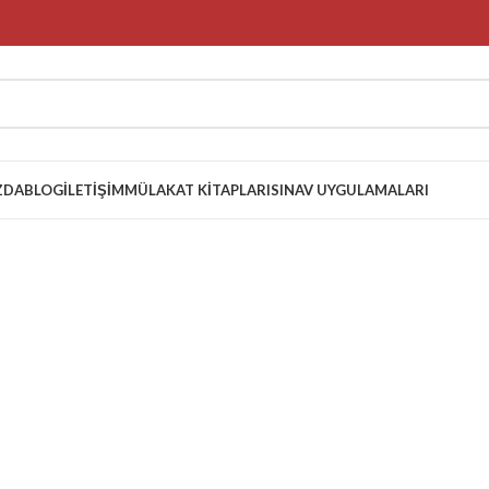
ZDA
BLOG
İLETIŞIM
MÜLAKAT KITAPLARI
SINAV UYGULAMALARI