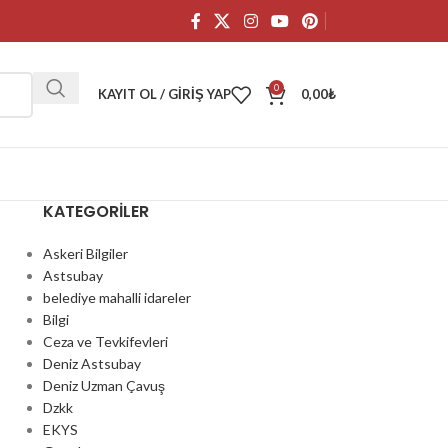
0
KAYIT OL / GIRIŞ YAP
0,00
₺
KATEGORILER
Askeri Bilgiler
Astsubay
belediye mahalli idareler
Bilgi
Ceza ve Tevkifevleri
Deniz Astsubay
Deniz Uzman Çavuş
Dzkk
EKYS