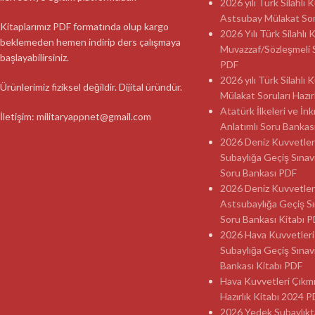
2026 yılı Türk Silahlı
Astsubay Mülakat Soru
Kitaplarımız PDF formatında olup kargo
2026 Yılı Türk Silahlı 
beklemeden hemen indirip ders çalışmaya
Muvazzaf/Sözleşmeli 
başlayabilirsiniz.
PDF
2026 yılı Türk Silahlı
Ürünlerimiz fiziksel değildir. Dijital üründür.
Mülakat Soruları Hazır
Atatürk İlkeleri ve İnk
İletişim: militaryappnet@gmail.com
Anlatımlı Soru Banka
2026 Deniz Kuvvetler
Subaylığa Geçiş Sınav
Soru Bankası PDF
2026 Deniz Kuvvetler
Astsubaylığa Geçiş Sı
Soru Bankası Kitabı 
2026 Hava Kuvvetleri
Subaylığa Geçiş Sınav
Bankası Kitabı PDF
Hava Kuvvetleri Çıkmı
Hazırlık Kitabı 2024 
2026 Yedek Subaylıkt