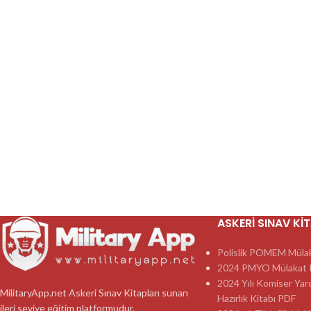
ASKERI SINAV KI
Polislik POMEM Mülaka
2024 PMYO Mülakat K
2024 Yılı Komiser Yar
MilitaryApp.net Askeri Sınav Kitapları sunan
Hazırlık Kitabı PDF
ileri seviye eğitim platformudur.