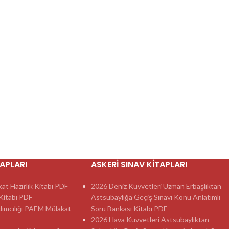
TAPLARI
ASKERI SINAV KITAPLARI
t Hazırlık Kitabı PDF
2026 Deniz Kuvvetleri Uzman Erbaşlıktan
itabı PDF
Astsubaylığa Geçiş Sınavı Konu Anlatımlı
dımcılığı PAEM Mülakat
Soru Bankası Kitabı PDF
2026 Hava Kuvvetleri Astsubaylıktan