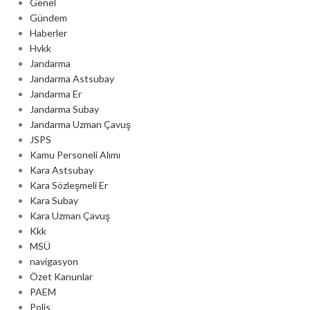
Genel
Gündem
Haberler
Hvkk
Jandarma
Jandarma Astsubay
Jandarma Er
Jandarma Subay
Jandarma Uzman Çavuş
JSPS
Kamu Personeli Alımı
Kara Astsubay
Kara Sözleşmeli Er
Kara Subay
Kara Uzman Çavuş
Kkk
MSÜ
navigasyon
Özet Kanunlar
PAEM
Polis