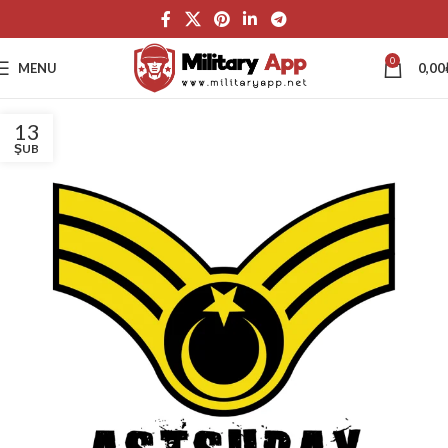
0
MENU
0,00
13
ŞUB