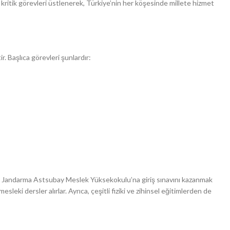
ritik görevleri üstlenerek, Türkiye’nin her köşesinde millete hizmet
. Başlıca görevleri şunlardır:
e Jandarma Astsubay Meslek Yüksekokulu’na giriş sınavını kazanmak
esleki dersler alırlar. Ayrıca, çeşitli fiziki ve zihinsel eğitimlerden de