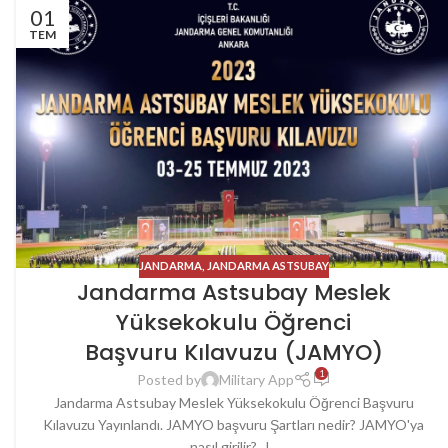
01
TEM
JANDARMA
,
JANDARMA ASTSUBAY
Jandarma Astsubay Meslek
Yüksekokulu Öğrenci
Başvuru Kılavuzu (JAMYO)
1
Posted by
Military App
Jandarma Astsubay Meslek Yüksekokulu Öğrenci Başvuru
Kılavuzu Yayınlandı. JAMYO başvuru Şartları nedir? JAMYO'ya
nasıl girilir?. J...