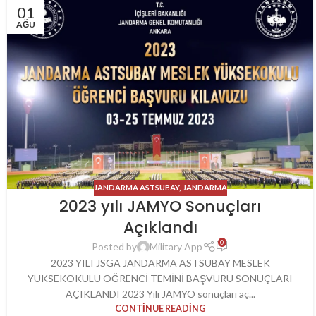
01
AĞU
JANDARMA ASTSUBAY
,
JANDARMA
2023 yılı JAMYO Sonuçları
Açıklandı
0
Posted by
Military App
2023 YILI JSGA JANDARMA ASTSUBAY MESLEK
YÜKSEKOKULU ÖĞRENCİ TEMİNİ BAŞVURU SONUÇLARI
AÇIKLANDI 2023 Yılı JAMYO sonuçları aç...
CONTINUE READING