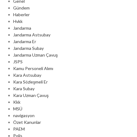
Genel
Gündem
Haberler
Hvkk
Jandarma
Jandarma Astsubay
Jandarma Er
Jandarma Subay
Jandarma Uzman Çavuş
JSPS
Kamu Personeli Alımı
Kara Astsubay
Kara Sözleşmeli Er
Kara Subay
Kara Uzman Çavuş
Kkk
MSÜ
navigasyon
Özet Kanunlar
PAEM
Polis