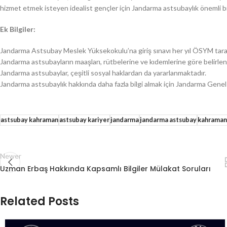
hizmet etmek isteyen idealist gençler için Jandarma astsubaylık önemli bi
Ek Bilgiler:
Jandarma Astsubay Meslek Yüksekokulu’na giriş sınavı her yıl ÖSYM tara
Jandarma astsubayların maaşları, rütbelerine ve kıdemlerine göre belirle
Jandarma astsubaylar, çeşitli sosyal haklardan da yararlanmaktadır.
Jandarma astsubaylık hakkında daha fazla bilgi almak için Jandarma Genel K
astsubay kahraman
astsubay kariyer
jandarma
jandarma astsubay
kahraman
Newer
Uzman Erbaş Hakkında Kapsamlı Bilgiler Mülakat Soruları
Related Posts