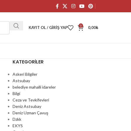
0
KAYIT OL / GIRIŞ YAP
0,00
₺
KATEGORILER
Askeri Bilgiler
Astsubay
belediye mahalli idareler
Bilgi
Ceza ve Tevkifevleri
Deniz Astsubay
Deniz Uzman Çavuş
Dzkk
EKYS