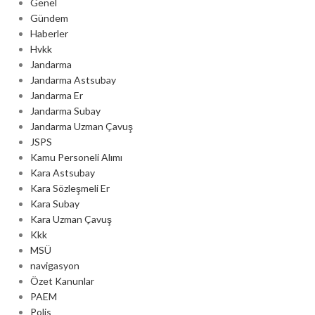
Genel
Gündem
Haberler
Hvkk
Jandarma
Jandarma Astsubay
Jandarma Er
Jandarma Subay
Jandarma Uzman Çavuş
JSPS
Kamu Personeli Alımı
Kara Astsubay
Kara Sözleşmeli Er
Kara Subay
Kara Uzman Çavuş
Kkk
MSÜ
navigasyon
Özet Kanunlar
PAEM
Polis