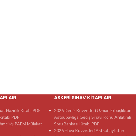
TAPLARI
ASKERI SINAV KITAPLARI
t Hazırlık Kitabı PDF
2026 Deniz Kuvvetleri Uzman Erbaşlıktan
itabı PDF
Astsubaylığa Geçiş Sınavı Konu Anlatımlı
dımcılığı PAEM Mülakat
Soru Bankası Kitabı PDF
2026 Hava Kuvvetleri Astsubaylıktan