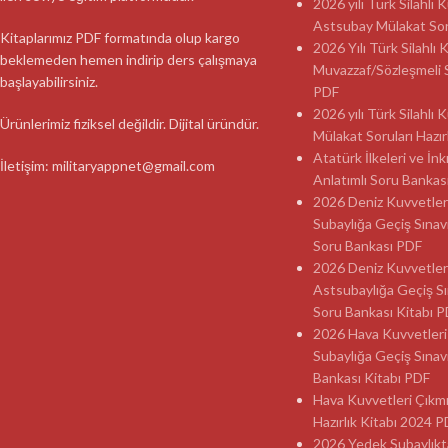
2026 yılı Türk Silahlı
Astsubay Mülakat Soru
Kitaplarımız PDF formatında olup kargo
2026 Yılı Türk Silahlı 
beklemeden hemen indirip ders çalışmaya
Muvazzaf/Sözleşmeli 
başlayabilirsiniz.
PDF
2026 yılı Türk Silahlı
Ürünlerimiz fiziksel değildir. Dijital üründür.
Mülakat Soruları Hazır
Atatürk İlkeleri ve İnk
İletişim: militaryappnet@gmail.com
Anlatımlı Soru Banka
2026 Deniz Kuvvetler
Subaylığa Geçiş Sınav
Soru Bankası PDF
2026 Deniz Kuvvetler
Astsubaylığa Geçiş Sı
Soru Bankası Kitabı 
2026 Hava Kuvvetleri
Subaylığa Geçiş Sınav
Bankası Kitabı PDF
Hava Kuvvetleri Çıkmı
Hazırlık Kitabı 2024 
2026 Yedek Subaylıkt