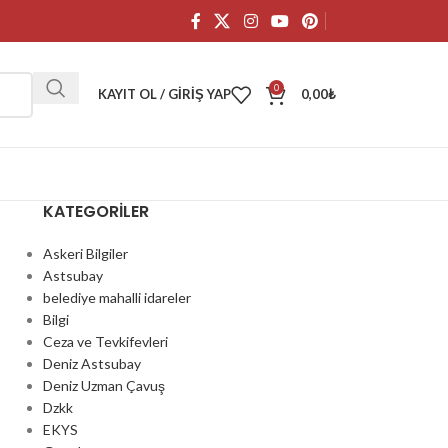
0
KAYIT OL / GIRIŞ YAP
0,00
₺
KATEGORILER
Askeri Bilgiler
Astsubay
belediye mahalli idareler
Bilgi
Ceza ve Tevkifevleri
Deniz Astsubay
Deniz Uzman Çavuş
Dzkk
EKYS