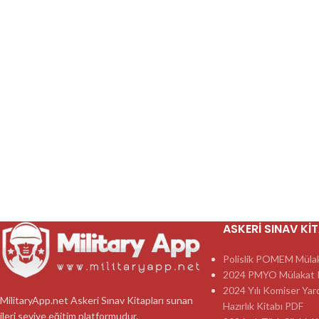
ASKERI SINAV KI
Polislik POMEM Mülaka
2024 PMYO Mülakat K
2024 Yılı Komiser Yar
MilitaryApp.net Askeri Sınav Kitapları sunan
Hazırlık Kitabı PDF
ileri seviye eğitim platformudur.