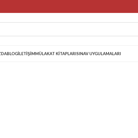
ZDA
BLOG
İLETIŞIM
MÜLAKAT KITAPLARI
SINAV UYGULAMALARI