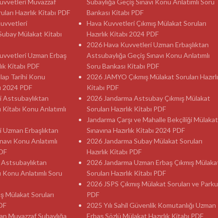
 Kuvvetleri Muvazzaf
Subaylığa Geçiş Sınavı Konu Anlatımlı Soru
ları Hazırlık Kitabı PDF
Bankası Kitabı PDF
Kuvvetleri
Hava Kuvvetleri Çıkmış Mülakat Soruları
Subay Mülakat Kitabı
Hazırlık Kitabı 2024 PDF
2026 Hava Kuvvetleri Uzman Erbaşlıktan
 Kuvvetleri Uzman Erbaş
Astsubaylığa Geçiş Sınavı Konu Anlatımlı
lık Kitabı PDF
Soru Bankası Kitabı PDF
ılap Tarihi Konu
2026 JAMYO Çıkmış Mülakat Soruları Hazırl
sı 2024 PDF
Kitabı PDF
i Astsubaylıktan
2026 Jandarma Astsubay Çıkmış Mülakat
ı Kitabı Konu Anlatımlı
Soruları Hazırlık Kitabı PDF
Jandarma Çarşı ve Mahalle Bekçiliği Mülakat
i Uzman Erbaşlıktan
Sınavına Hazırlık Kitabı 2024 PDF
navı Konu Anlatımlı
2026 Jandarma Subay Mülakat Soruları
PDF
Hazırlık Kitabı PDF
 Astsubaylıktan
2026 Jandarma Uzman Erbaş Çıkmış Mülaka
ı Konu Anlatımlı Soru
Soruları Hazırlık Kitabı PDF
2026 JSPS Çıkmış Mülakat Soruları ve Parku
ş Mülakat Soruları
PDF
PDF
2025 Yılı Sahil Güvenlik Komutanlığı Uzman
an Muvazzaf Subaylığa
Erbaş Sözlü Mülakat Hazırlık Kitabı PDF