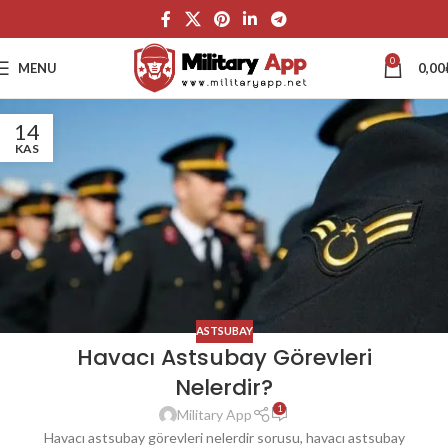
0
MENU
0,00
14
KAS
ASTSUBAY
Havacı Astsubay Görevleri
Nelerdir?
1
Military App
Havacı astsubay görevleri nelerdir sorusu, havacı astsubay