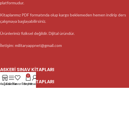
platformudur.
Kitaplarımız PDF formatında olup kargo beklemeden hemen indirip ders
çalışmaya başlayabilirsiniz.
Ürünlerimiz fiziksel değildir. Dijital üründür.
İletişim: militaryappnet@gmail.com
ASKERI SINAV KITAPLARI
0
ASKERI SINAV KITAPLARI
Mağaza
Sidebar
Favoriler
Sepet
Hesabım
ASKERI SINAV KITAPLARI
2023 MilitaryApp - Tüm Hakları Saklıdır.