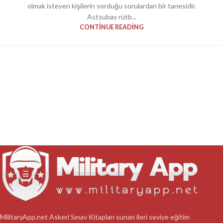
olmak isteyen kişilerin sorduğu sorulardan bir tanesidir.
Astsubay rütb...
CONTINUE READING
MilitaryApp.net Askeri Sınav Kitapları sunan ileri seviye eğitim