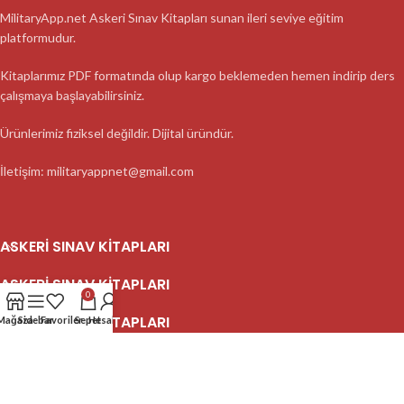
MilitaryApp.net Askeri Sınav Kitapları sunan ileri seviye eğitim
platformudur.
Kitaplarımız PDF formatında olup kargo beklemeden hemen indirip ders
çalışmaya başlayabilirsiniz.
Ürünlerimiz fiziksel değildir. Dijital üründür.
İletişim: militaryappnet@gmail.com
ASKERI SINAV KITAPLARI
ASKERI SINAV KITAPLARI
0
ASKERI SINAV KITAPLARI
Mağaza
Sidebar
Favoriler
Sepet
Hesabım
2023 MilitaryApp - Tüm Hakları Saklıdır.