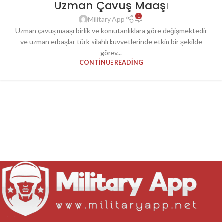
Uzman Çavuş Maaşı
UZMAN ÇAVUŞ
1
Military App
Uzman çavuş maaşı birlik ve komutanlıklara göre değişmektedir
ve uzman erbaşlar türk silahlı kuvvetlerinde etkin bir şekilde
görev...
CONTINUE READING