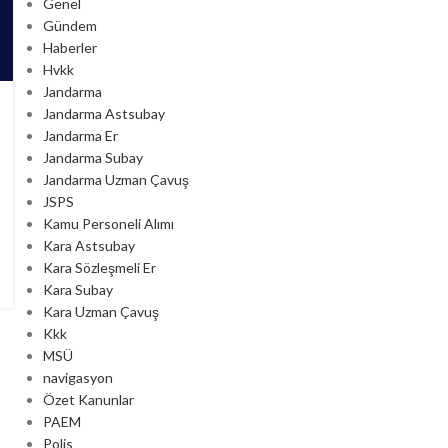
Genel
Gündem
Haberler
Hvkk
Jandarma
Jandarma Astsubay
Jandarma Er
Jandarma Subay
Jandarma Uzman Çavuş
JSPS
Kamu Personeli Alımı
Kara Astsubay
Kara Sözleşmeli Er
Kara Subay
Kara Uzman Çavuş
Kkk
MSÜ
navigasyon
Özet Kanunlar
PAEM
Polis