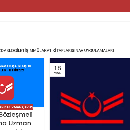
ZDA
BLOG
İLETIŞIM
MÜLAKAT KITAPLARI
SINAV UYGULAMALARI
18
MAR
ARMA UZMAN ÇAVUŞ
 Sözleşmeli
ma Uzman