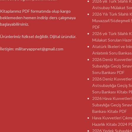
2026 yılı Türk Silahlı
Astsubay Mülakat Soru
Kitaplarımız PDF formatında olup kargo
2026 Yılı Türk Silahlı 
beklemeden hemen indirip ders çalışmaya
Muvazzaf/Sözleşmeli 
başlayabilirsiniz.
PDF
2026 yılı Türk Silahlı
Ürünlerimiz fiziksel değildir. Dijital üründür.
Mülakat Soruları Hazır
Atatürk İlkeleri ve İnk
İletişim: militaryappnet@gmail.com
Anlatımlı Soru Banka
2026 Deniz Kuvvetler
Subaylığa Geçiş Sınav
Soru Bankası PDF
2026 Deniz Kuvvetler
Astsubaylığa Geçiş Sı
Soru Bankası Kitabı 
2026 Hava Kuvvetleri
Subaylığa Geçiş Sınav
Bankası Kitabı PDF
Hava Kuvvetleri Çıkmı
Hazırlık Kitabı 2024 
2026 Yedek Subaylıkt