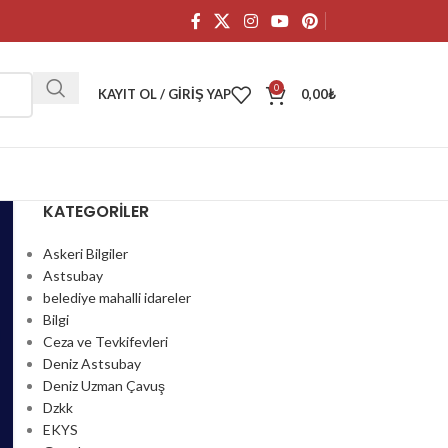
0
KAYIT OL / GIRIŞ YAP
0,00
₺
KATEGORILER
Askeri Bilgiler
Astsubay
belediye mahalli idareler
Bilgi
Ceza ve Tevkifevleri
Deniz Astsubay
Deniz Uzman Çavuş
Dzkk
EKYS