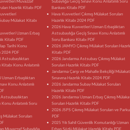
 Kuvvetleri Muvazzaf
Subaylığa Geçiş Sınavı Konu Anlatımlı Soru
ları Hazırlık Kitabı PDF
Bankası Kitabı PDF
Kuvvetleri
Hava Kuvvetleri Çıkmış Mülakat Soruları
Subay Mülakat Kitabı
Hazırlık Kitabı 2024 PDF
2026 Hava Kuvvetleri Uzman Erbaşlıktan
 Kuvvetleri Uzman Erbaş
Astsubaylığa Geçiş Sınavı Konu Anlatımlı
lık Kitabı PDF
Soru Bankası Kitabı PDF
ılap Tarihi Konu
2026 JAMYO Çıkmış Mülakat Soruları Hazırl
sı 2024 PDF
Kitabı PDF
i Astsubaylıktan
2026 Jandarma Astsubay Çıkmış Mülakat
ı Kitabı Konu Anlatımlı
Soruları Hazırlık Kitabı PDF
Jandarma Çarşı ve Mahalle Bekçiliği Mülakat
i Uzman Erbaşlıktan
Sınavına Hazırlık Kitabı 2024 PDF
navı Konu Anlatımlı
2026 Jandarma Subay Mülakat Soruları
PDF
Hazırlık Kitabı PDF
 Astsubaylıktan
2026 Jandarma Uzman Erbaş Çıkmış Mülaka
ı Konu Anlatımlı Soru
Soruları Hazırlık Kitabı PDF
2026 JSPS Çıkmış Mülakat Soruları ve Parku
ş Mülakat Soruları
PDF
PDF
2025 Yılı Sahil Güvenlik Komutanlığı Uzman
an Muvazzaf Subaylığa
Erbaş Sözlü Mülakat Hazırlık Kitabı PDF