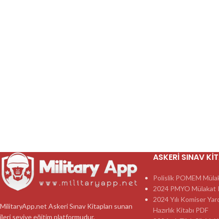
ASKERI SINAV KI
Polislik POMEM Mülaka
2024 PMYO Mülakat K
2024 Yılı Komiser Yar
MilitaryApp.net Askeri Sınav Kitapları sunan
Hazırlık Kitabı PDF
ileri seviye eğitim platformudur.