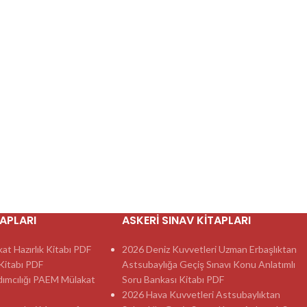
TAPLARI
ASKERI SINAV KITAPLARI
t Hazırlık Kitabı PDF
2026 Deniz Kuvvetleri Uzman Erbaşlıktan
itabı PDF
Astsubaylığa Geçiş Sınavı Konu Anlatımlı
dımcılığı PAEM Mülakat
Soru Bankası Kitabı PDF
2026 Hava Kuvvetleri Astsubaylıktan