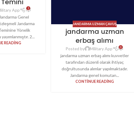
 Temini
1
ilitary App
n Jandarma Genel
özleşmeli Jandarma
JANDARMA UZMAN ÇAVUŞ
jandarma uzman
eminine Yönelik
yayımlanmıştır. 2...
erbaş alımı
E READING
0
Posted by
Military App
jandarma uzman erbaş alımı kuvvetler
tarafından düzenli olarak ihtiyaç
doğrultusunda alımlar yapılmaktadır.
Jandarma genel komutan...
CONTINUE READING