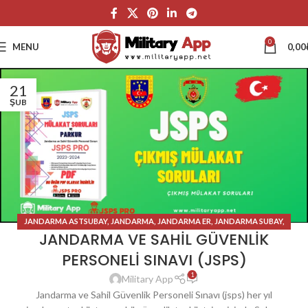
0
MENU
0,00
21
ŞUB
JANDARMA ASTSUBAY
,
JANDARMA
,
JANDARMA ER
,
JANDARMA SUBAY
,
JANDARMA VE SAHİL GÜVENLİK
JANDARMA UZMAN ÇAVUŞ
PERSONELİ SINAVI (JSPS)
1
Military App
Jandarma ve Sahil Güvenlik Personeli Sınavı (jsps) her yıl