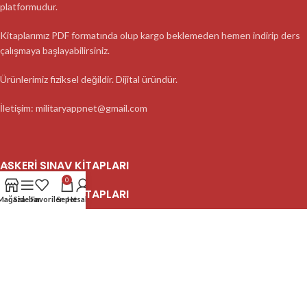
platformudur.
Kitaplarımız PDF formatında olup kargo beklemeden hemen indirip ders
çalışmaya başlayabilirsiniz.
Ürünlerimiz fiziksel değildir. Dijital üründür.
İletişim: militaryappnet@gmail.com
ASKERI SINAV KITAPLARI
0
ASKERI SINAV KITAPLARI
Mağaza
Sidebar
Favoriler
Sepet
Hesabım
ASKERI SINAV KITAPLARI
2023 MilitaryApp - Tüm Hakları Saklıdır.