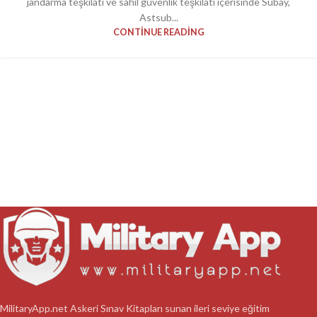
jandarma teşkilatı ve sahil güvenlik teşkilatı içerisinde Subay,
Astsub...
CONTINUE READING
MilitaryApp.net Askeri Sınav Kitapları sunan ileri seviye eğitim