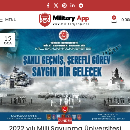
0
MENU
0,00
15
OCA
GÜNDEM
2022 yılı Milli Savunma Üniversitesi