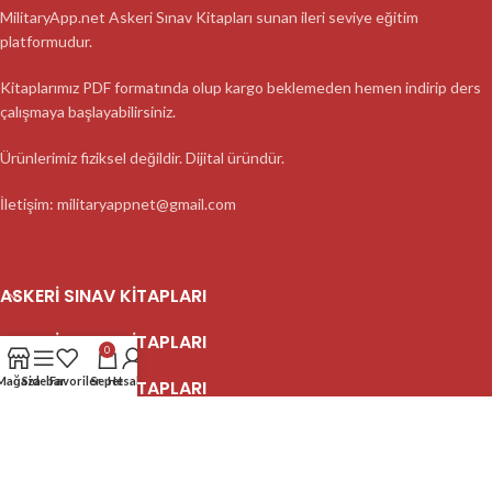
MilitaryApp.net Askeri Sınav Kitapları sunan ileri seviye eğitim
platformudur.
Kitaplarımız PDF formatında olup kargo beklemeden hemen indirip ders
çalışmaya başlayabilirsiniz.
Ürünlerimiz fiziksel değildir. Dijital üründür.
İletişim: militaryappnet@gmail.com
ASKERI SINAV KITAPLARI
ASKERI SINAV KITAPLARI
0
Mağaza
Sidebar
Favoriler
Sepet
Hesabım
ASKERI SINAV KITAPLARI
2023 MilitaryApp - Tüm Hakları Saklıdır.