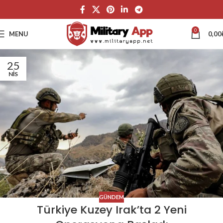
0
MENU
0,00
25
NIS
GÜNDEM
Türkiye Kuzey Irak’ta 2 Yeni