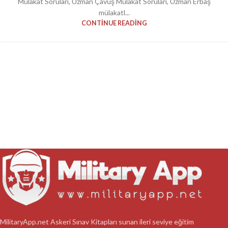
Mülakat Soruları, Uzman Çavuş Mülakat Soruları, Uzman Erbaş
mülakatl...
CONTINUE READING
MilitaryApp.net Askeri Sınav Kitapları sunan ileri seviye eğitim