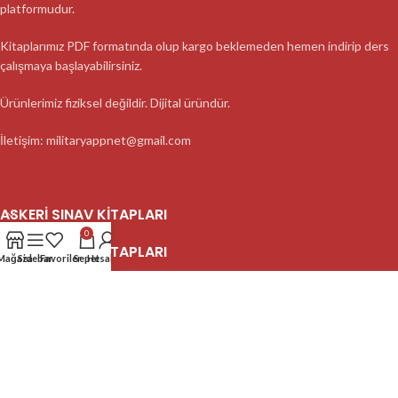
platformudur.
Kitaplarımız PDF formatında olup kargo beklemeden hemen indirip ders
çalışmaya başlayabilirsiniz.
Ürünlerimiz fiziksel değildir. Dijital üründür.
İletişim: militaryappnet@gmail.com
ASKERI SINAV KITAPLARI
0
ASKERI SINAV KITAPLARI
Mağaza
Sidebar
Favoriler
Sepet
Hesabım
ASKERI SINAV KITAPLARI
2023 MilitaryApp - Tüm Hakları Saklıdır.