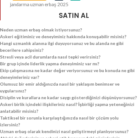
jandarma uzman erbaş 2025
SATIN AL
Neden uzman erbaş olmak istiyorsunuz?
Askeri eğitiminiz ve deneyiminiz hakkında konuşabilir misiniz?
Hangi uzmanlık alanına ilgi duyuyorsunuz ve bu alanda ne gibi
becerilere sahipsiniz?
Stresli veya acil durumlarda nasıl tepki verirsiniz?
Bir grup içinde liderlik yapma deneyiminiz var mı?
Ekip çalışmasına ne kadar değer veriyorsunuz ve bu konuda ne gibi
deneyimleriniz var?
Olumsuz bir emir aldığınızda nasıl bir yaklaşım benimser ve
uygularsınız?
Disiplin ve kurallara ne kadar saygı gösterdiğinizi düşünüyorsunuz?
Askeri birlik içindeki ilişkileriniz nasıl? İşbirliği yapma yeteneğinizi
anlatabilir misiniz?
Taktiksel bir sorunla karşılaştığınızda nasıl bir çözüm yolu
izlersiniz?
Uzman erbaş olarak kendinizi nasıl geliştirmeyi planlıyorsunuz?