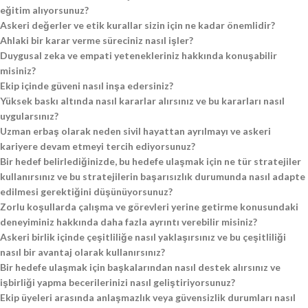
eğitim alıyorsunuz?
Askeri değerler ve etik kurallar sizin için ne kadar önemlidir?
Ahlaki bir karar verme süreciniz nasıl işler?
Duygusal zeka ve empati yetenekleriniz hakkında konuşabilir
misiniz?
Ekip içinde güveni nasıl inşa edersiniz?
Yüksek baskı altında nasıl kararlar alırsınız ve bu kararları nasıl
uygularsınız?
Uzman erbaş olarak neden sivil hayattan ayrılmayı ve askeri
kariyere devam etmeyi tercih ediyorsunuz?
Bir hedef belirlediğinizde, bu hedefe ulaşmak için ne tür stratejiler
kullanırsınız ve bu stratejilerin başarısızlık durumunda nasıl adapte
edilmesi gerektiğini düşünüyorsunuz?
Zorlu koşullarda çalışma ve görevleri yerine getirme konusundaki
deneyiminiz hakkında daha fazla ayrıntı verebilir misiniz?
Askeri birlik içinde çeşitliliğe nasıl yaklaşırsınız ve bu çeşitliliği
nasıl bir avantaj olarak kullanırsınız?
Bir hedefe ulaşmak için başkalarından nasıl destek alırsınız ve
işbirliği yapma becerilerinizi nasıl geliştiriyorsunuz?
Ekip üyeleri arasında anlaşmazlık veya güvensizlik durumları nasıl