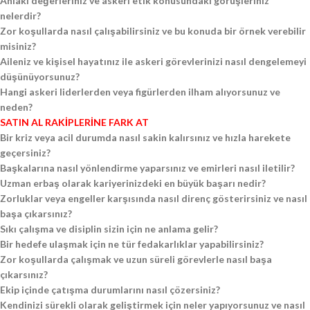
Ahlaki değerleriniz ve askeri etik konusundaki görüşleriniz
nelerdir?
Zor koşullarda nasıl çalışabilirsiniz ve bu konuda bir örnek verebilir
misiniz?
Aileniz ve kişisel hayatınız ile askeri görevlerinizi nasıl dengelemeyi
düşünüyorsunuz?
Hangi askeri liderlerden veya figürlerden ilham alıyorsunuz ve
neden?
SATIN AL RAKİPLERİNE FARK AT
Bir kriz veya acil durumda nasıl sakin kalırsınız ve hızla harekete
geçersiniz?
Başkalarına nasıl yönlendirme yaparsınız ve emirleri nasıl iletilir?
Uzman erbaş olarak kariyerinizdeki en büyük başarı nedir?
Zorluklar veya engeller karşısında nasıl direnç gösterirsiniz ve nasıl
başa çıkarsınız?
Sıkı çalışma ve disiplin sizin için ne anlama gelir?
Bir hedefe ulaşmak için ne tür fedakarlıklar yapabilirsiniz?
Zor koşullarda çalışmak ve uzun süreli görevlerle nasıl başa
çıkarsınız?
Ekip içinde çatışma durumlarını nasıl çözersiniz?
Kendinizi sürekli olarak geliştirmek için neler yapıyorsunuz ve nasıl