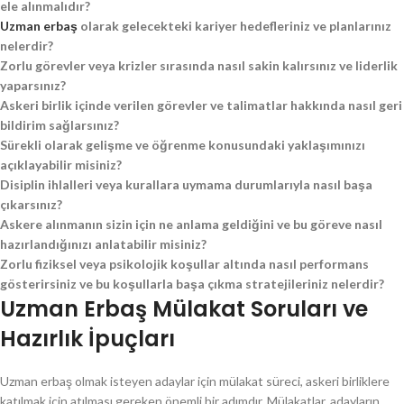
ele alınmalıdır?
Uzman erbaş
olarak gelecekteki kariyer hedefleriniz ve planlarınız
nelerdir?
Zorlu görevler veya krizler sırasında nasıl sakin kalırsınız ve liderlik
yaparsınız?
Askeri birlik içinde verilen görevler ve talimatlar hakkında nasıl geri
bildirim sağlarsınız?
Sürekli olarak gelişme ve öğrenme konusundaki yaklaşımınızı
açıklayabilir misiniz?
Disiplin ihlalleri veya kurallara uymama durumlarıyla nasıl başa
çıkarsınız?
Askere alınmanın sizin için ne anlama geldiğini ve bu göreve nasıl
hazırlandığınızı anlatabilir misiniz?
Zorlu fiziksel veya psikolojik koşullar altında nasıl performans
gösterirsiniz ve bu koşullarla başa çıkma stratejileriniz nelerdir?
Uzman Erbaş Mülakat Soruları ve
Hazırlık İpuçları
Uzman erbaş olmak isteyen adaylar için mülakat süreci, askeri birliklere
katılmak için atılması gereken önemli bir adımdır. Mülakatlar, adayların