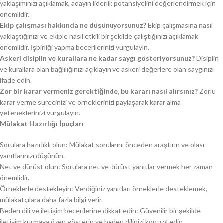
yaklaşımınızı açıklamak, adayın liderlik potansiyelini değerlendirmek için
önemlidir.
Ekip çalışması hakkında ne düşünüyorsunuz?
Ekip çalışmasına nasıl
yaklaştığınızı ve ekiple nasıl etkili bir şekilde çalıştığınızı açıklamak
önemlidir. İşbirliği yapma becerilerinizi vurgulayın.
Askeri disiplin ve kurallara ne kadar saygı gösteriyorsunuz?
Disiplin
ve kurallara olan bağlılığınızı açıklayın ve askeri değerlere olan saygınızı
ifade edin.
Zor bir karar vermeniz gerektiğinde, bu kararı nasıl alırsınız?
Zorlu
karar verme sürecinizi ve örneklerinizi paylaşarak karar alma
yeteneklerinizi vurgulayın.
Mülakat Hazırlığı İpuçları
Sorulara hazırlıklı olun: Mülakat sorularını önceden araştırın ve olası
yanıtlarınızı düşünün.
Net ve dürüst olun: Sorulara net ve dürüst yanıtlar vermek her zaman
önemlidir.
Örneklerle destekleyin: Verdiğiniz yanıtları örneklerle desteklemek,
mülakatçılara daha fazla bilgi verir.
Beden dili ve iletişim becerilerine dikkat edin: Güvenilir bir şekilde
iletişim kurmaya özen gösterin ve beden dilinizi kontrol edin.