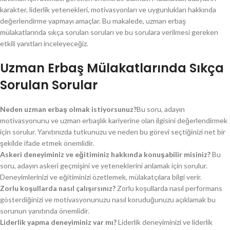
karakter, liderlik yetenekleri, motivasyonları ve uygunlukları hakkında
değerlendirme yapmayı amaçlar. Bu makalede, uzman erbaş
mülakatlarında sıkça sorulan soruları ve bu sorulara verilmesi gereken
etkili yanıtları inceleyeceğiz.
Uzman Erbaş Mülakatlarında Sıkça
Sorulan Sorular
Neden uzman erbaş olmak istiyorsunuz?
Bu soru, adayın
motivasyonunu ve uzman erbaşlık kariyerine olan ilgisini değerlendirmek
için sorulur. Yanıtınızda tutkunuzu ve neden bu görevi seçtiğinizi net bir
şekilde ifade etmek önemlidir.
Askeri deneyiminiz ve eğitiminiz hakkında konuşabilir misiniz?
Bu
soru, adayın askeri geçmişini ve yeteneklerini anlamak için sorulur.
Deneyimlerinizi ve eğitiminizi özetlemek, mülakatçılara bilgi verir.
Zorlu koşullarda nasıl çalışırsınız?
Zorlu koşullarda nasıl performans
gösterdiğinizi ve motivasyonunuzu nasıl koruduğunuzu açıklamak bu
sorunun yanıtında önemlidir.
Liderlik yapma deneyiminiz var mı?
Liderlik deneyiminizi ve liderlik