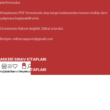
platformudur.
Kitaplarımız PDF formatında olup kargo beklemeden hemen indirip ders
çalışmaya başlayabilirsiniz.
Ürünlerimiz fiziksel değildir. Dijital üründür.
İletişim: militaryappnet@gmail.com
ASKERI SINAV KITAPLARI
0
ASKERI SINAV KITAPLARI
Mağaza
Sidebar
Favoriler
Sepet
Hesabım
ASKERI SINAV KITAPLARI
2023 MilitaryApp - Tüm Hakları Saklıdır.