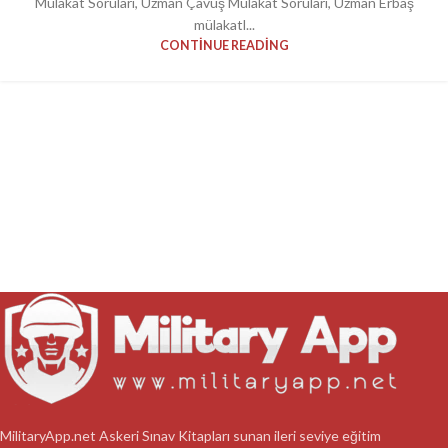
Mülakat Soruları, Uzman Çavuş Mülakat Soruları, Uzman Erbaş
mülakatl...
CONTINUE READING
MilitaryApp.net Askeri Sınav Kitapları sunan ileri seviye eğitim