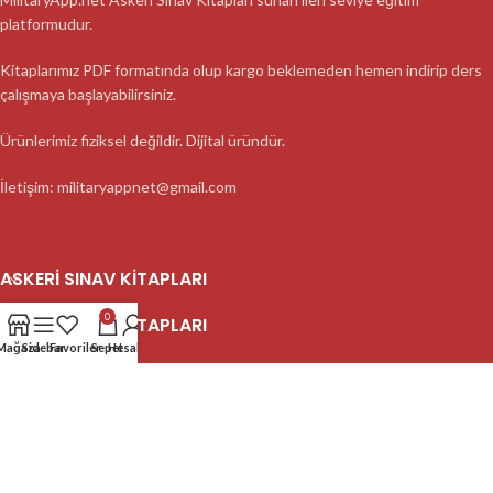
platformudur.
Kitaplarımız PDF formatında olup kargo beklemeden hemen indirip ders
çalışmaya başlayabilirsiniz.
Ürünlerimiz fiziksel değildir. Dijital üründür.
İletişim: militaryappnet@gmail.com
ASKERI SINAV KITAPLARI
0
ASKERI SINAV KITAPLARI
Mağaza
Sidebar
Favoriler
Sepet
Hesabım
ASKERI SINAV KITAPLARI
2023 MilitaryApp - Tüm Hakları Saklıdır.