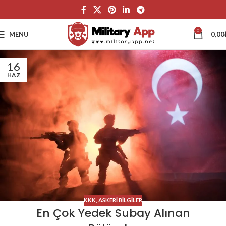
0
MENU
0,00
16
HAZ
KKK
,
ASKERI BILGILER
En Çok Yedek Subay Alınan