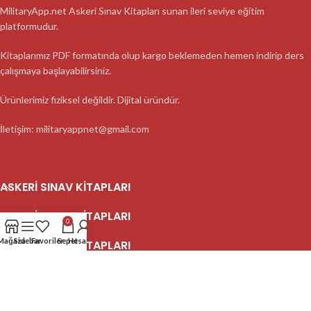
MilitaryApp.net Askeri Sınav Kitapları sunan ileri seviye eğitim
platformudur.
Kitaplarımız PDF formatında olup kargo beklemeden hemen indirip ders
çalışmaya başlayabilirsiniz.
Ürünlerimiz fiziksel değildir. Dijital üründür.
İletişim: militaryappnet@gmail.com
ASKERI SINAV KITAPLARI
ASKERI SINAV KITAPLARI
0
Mağaza
Sidebar
Favoriler
Sepet
Hesabım
ASKERI SINAV KITAPLARI
2023 MilitaryApp - Tüm Hakları Saklıdır.