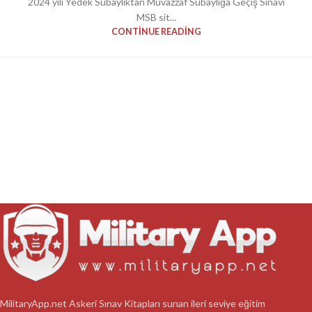
2024 yılı Yedek Subaylıktan Muvazzaf Subaylığa Geçiş Sınavı
MSB sit...
CONTINUE READING
MilitaryApp.net Askeri Sınav Kitapları sunan ileri seviye eğitim