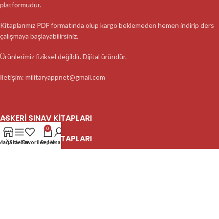
platformudur.
Kitaplarımız PDF formatında olup kargo beklemeden hemen indirip ders
çalışmaya başlayabilirsiniz.
Ürünlerimiz fiziksel değildir. Dijital üründür.
İletişim: militaryappnet@gmail.com
ASKERI SINAV KITAPLARI
0
ASKERI SINAV KITAPLARI
Mağaza
Sidebar
Favoriler
Sepet
Hesabım
ASKERI SINAV KITAPLARI
2023 MilitaryApp - Tüm Hakları Saklıdır.