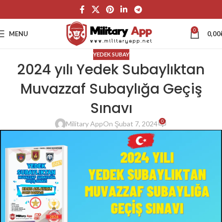
0
MENU
0,00
YEDEK SUBAY
2024 yılı Yedek Subaylıktan
Muvazzaf Subaylığa Geçiş
Sınavı
0
Military App
On Şubat 7, 2024